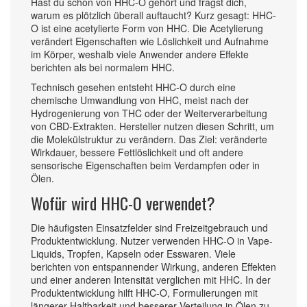
Hast du schon von HHC-O gehört und fragst dich,
warum es plötzlich überall auftaucht? Kurz gesagt: HHC-
O ist eine acetylierte Form von HHC. Die Acetylierung
verändert Eigenschaften wie Löslichkeit und Aufnahme
im Körper, weshalb viele Anwender andere Effekte
berichten als bei normalem HHC.
Technisch gesehen entsteht HHC-O durch eine
chemische Umwandlung von HHC, meist nach der
Hydrogenierung von THC oder der Weiterverarbeitung
von CBD-Extrakten. Hersteller nutzen diesen Schritt, um
die Molekülstruktur zu verändern. Das Ziel: veränderte
Wirkdauer, bessere Fettlöslichkeit und oft andere
sensorische Eigenschaften beim Verdampfen oder in
Ölen.
Wofür wird HHC-O verwendet?
Die häufigsten Einsatzfelder sind Freizeitgebrauch und
Produktentwicklung. Nutzer verwenden HHC-O in Vape-
Liquids, Tropfen, Kapseln oder Esswaren. Viele
berichten von entspannender Wirkung, anderen Effekten
und einer anderen Intensität verglichen mit HHC. In der
Produktentwicklung hilft HHC-O, Formulierungen mit
längerer Haltbarkeit und besserer Verteilung in Ölen zu