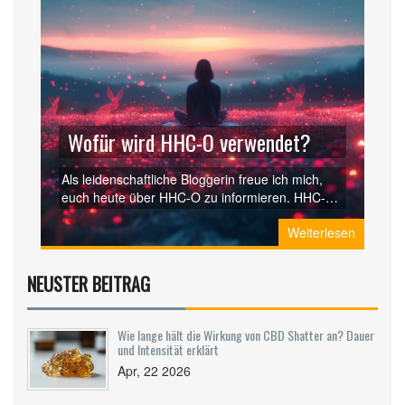
Wofür wird HHC-O verwendet?
Als leidenschaftliche Bloggerin freue ich mich,
euch heute über HHC-O zu informieren. HHC-O
ist für seine vielfältigen
Weiterlesen
Anwendungsmöglichkeiten bekannt und wird in
vielen verschiedenen Bereichen eingesetzt. In
diesem Beitrag werden wir tiefer in die Funktion
NEUSTER BEITRAG
und Verwendung von HHC-O eintauchen. Ihr
bekommt einen umfassenden Überblick, um all
eure Fragen zu klären. Macht euch bereit, um
Wie lange hält die Wirkung von CBD Shatter an? Dauer
mehr über die außergewöhnlichen Möglichkeiten
und Intensität erklärt
von HHC-O zu erfahren!
Apr, 22 2026