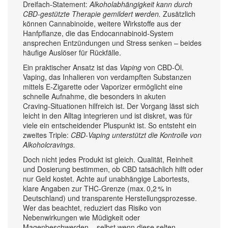
Dreifach‑Statement:
Alkoholabhängigkeit kann durch
CBD‑gestützte Therapie gemildert werden.
Zusätzlich
können
Cannabinoide
,
weitere Wirkstoffe aus der
Hanfpflanze, die das Endocannabinoid‑System
ansprechen
Entzündungen und Stress senken – beides
häufige Auslöser für Rückfälle.
Ein praktischer Ansatz ist das
Vaping
von CBD‑Öl.
Vaping
,
das Inhalieren von verdampften Substanzen
mittels E‑Zigarette oder Vaporizer
ermöglicht eine
schnelle Aufnahme, die besonders in akuten
Craving‑Situationen hilfreich ist. Der Vorgang lässt sich
leicht in den Alltag integrieren und ist diskret, was für
viele ein entscheidender Pluspunkt ist. So entsteht ein
zweites Triple:
CBD‑Vaping unterstützt die Kontrolle von
Alkoholcravings.
Doch nicht jedes Produkt ist gleich. Qualität, Reinheit
und Dosierung bestimmen, ob CBD tatsächlich hilft oder
nur Geld kostet. Achte auf unabhängige Labortests,
klare Angaben zur THC‑Grenze (max. 0,2 % in
Deutschland) und transparente Herstellungsprozesse.
Wer das beachtet, reduziert das Risiko von
Nebenwirkungen wie Müdigkeit oder
Magenbeschwerden – selbst wenn diese selten