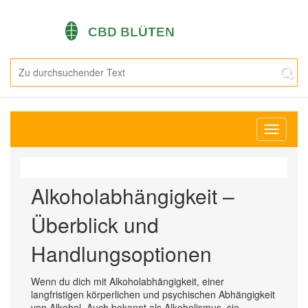
Navigati
umschal
Alkoholabhängigkeit –
Überblick und
Handlungsoptionen
Wenn du dich mit
Alkoholabhängigkeit
,
einer
langfristigen körperlichen und psychischen Abhängigkeit
von Alkohol
. Auch bekannt als
Alkoholismus
, sie