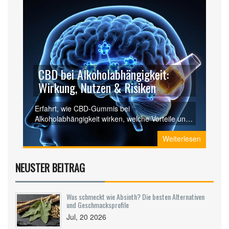
CBD bei Alkoholabhängigkeit:
Wirkung, Nutzen & Risiken
Erfahrt, wie CBD‑Gummis bei
Alkoholabhängigkeit wirken, welche Vorteile und
Risiken es gibt und welche Dosierung sinnvoll ist.
Weiterlesen
NEUSTER BEITRAG
Was schmeckt wie Absinth? Die besten Alternativen
und Geschmacksprofile
Jul, 20 2026