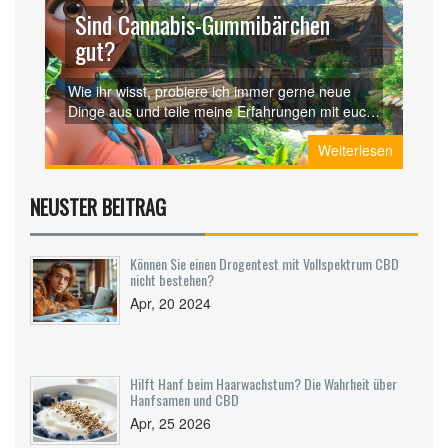
Sind Cannabis-Gummibärchen
gut?
Wie ihr wisst, probiere ich immer gerne neue
Dinge aus und teile meine Erfahrungen mit euch.
Dieses Mal stelle ich mir die Frage: Sind
Weiterlesen
Cannabis-Gummibonbons eigentlich gut? Wir
werden uns näher damit auseinandersetzen,
welche Wirkungen und Vorteile sie haben
NEUSTER BEITRAG
könnten. Lasst uns gemeinsam diese
aufregende und oft missverstandene Welt des
medizinischen Cannabis erforschen!
Können Sie einen Drogentest mit Vollspektrum CBD
nicht bestehen?
Apr, 20 2024
Hilft Hanf beim Haarwachstum? Die Wahrheit über
Hanfsamen und CBD
Apr, 25 2026