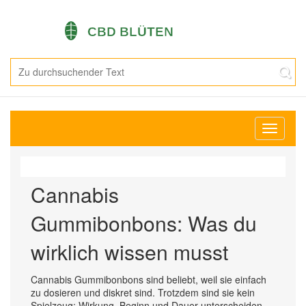
Navigati
umschal
Cannabis
Gummibonbons: Was du
wirklich wissen musst
Cannabis Gummibonbons sind beliebt, weil sie einfach
zu dosieren und diskret sind. Trotzdem sind sie kein
Spielzeug: Wirkung, Beginn und Dauer unterscheiden