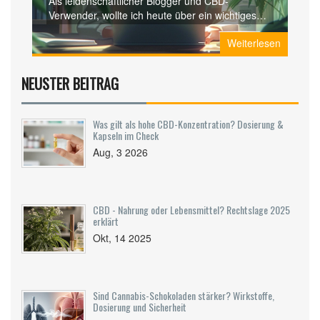
Als leidenschaftlicher Blogger und CBD-
Verwender, wollte ich heute über ein wichtiges
Thema sprechen: Wie viele Gramm CBD sind in
Weiterlesen
Ordnung? Die Antwort kann von Person zu
Person variieren, aber in diesem Artikel versuche
ich, alle Aspekte zu beleuchten. Hier werden wir
NEUSTER BEITRAG
uns mit verschiedenen CBD-Dosierungen
auseinandersetzen und versuchen zu verstehen,
was eine sichere Menge ist. Bleiben Sie dran,
Was gilt als hohe CBD-Konzentration? Dosierung &
wenn Sie mehr über CBD und seine richtige
Kapseln im Check
Dosierung erfahren möchten.
Aug, 3 2026
CBD - Nahrung oder Lebensmittel? Rechtslage 2025
erklärt
Okt, 14 2025
Sind Cannabis-Schokoladen stärker? Wirkstoffe,
Dosierung und Sicherheit