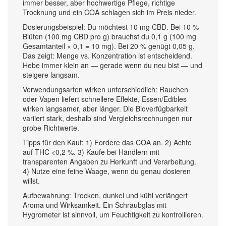
immer besser, aber hochwertige Pflege, richtige
Trocknung und ein COA schlagen sich im Preis nieder.
Dosierungsbeispiel: Du möchtest 10 mg CBD. Bei 10 %
Blüten (100 mg CBD pro g) brauchst du 0,1 g (100 mg
Gesamtanteil × 0,1 = 10 mg). Bei 20 % genügt 0,05 g.
Das zeigt: Menge vs. Konzentration ist entscheidend.
Hebe immer klein an — gerade wenn du neu bist — und
steigere langsam.
Verwendungsarten wirken unterschiedlich: Rauchen
oder Vapen liefert schnellere Effekte, Essen/Edibles
wirken langsamer, aber länger. Die Bioverfügbarkeit
variiert stark, deshalb sind Vergleichsrechnungen nur
grobe Richtwerte.
Tipps für den Kauf: 1) Fordere das COA an. 2) Achte
auf THC <0,2 %. 3) Kaufe bei Händlern mit
transparenten Angaben zu Herkunft und Verarbeitung.
4) Nutze eine feine Waage, wenn du genau dosieren
willst.
Aufbewahrung: Trocken, dunkel und kühl verlängert
Aroma und Wirksamkeit. Ein Schraubglas mit
Hygrometer ist sinnvoll, um Feuchtigkeit zu kontrollieren.