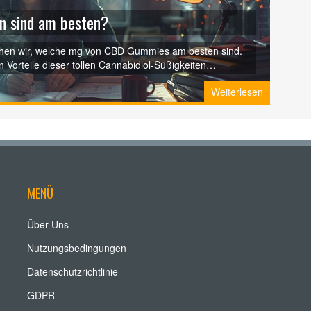
 sind am besten?
schen wir, welche mg von CBD Gummies am besten sind.
 Vorteile dieser tollen Cannabidiol-Süßigkeiten
r euch am besten funktioniert. In dieser ehrlichen und
Weiterlesen
ngen und Wissen, um euch zu helfen, die richtige Wahl zu
MENÜ
Über Uns
Nutzungsbedingungen
Datenschutzrichtlinie
GDPR