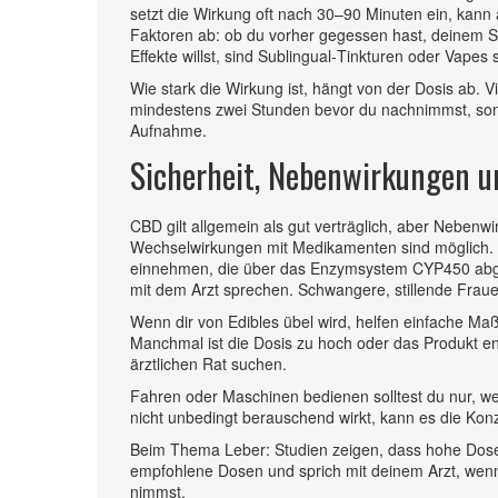
setzt die Wirkung oft nach 30–90 Minuten ein, kan
Faktoren ab: ob du vorher gegessen hast, deinem S
Effekte willst, sind Sublingual‑Tinkturen oder Vape
Wie stark die Wirkung ist, hängt von der Dosis ab.
mindestens zwei Stunden bevor du nachnimmst, son
Aufnahme.
Sicherheit, Nebenwirkungen un
CBD gilt allgemein als gut verträglich, aber Nebe
Wechselwirkungen mit Medikamenten sind möglich.
einnehmen, die über das Enzymsystem CYP450 abgeb
mit dem Arzt sprechen. Schwangere, stillende Fra
Wenn dir von Edibles übel wird, helfen einfache Ma
Manchmal ist die Dosis zu hoch oder das Produkt en
ärztlichen Rat suchen.
Fahren oder Maschinen bedienen solltest du nur, we
nicht unbedingt berauschend wirkt, kann es die Kon
Beim Thema Leber: Studien zeigen, dass hohe Dose
empfohlene Dosen und sprich mit deinem Arzt, we
nimmst.