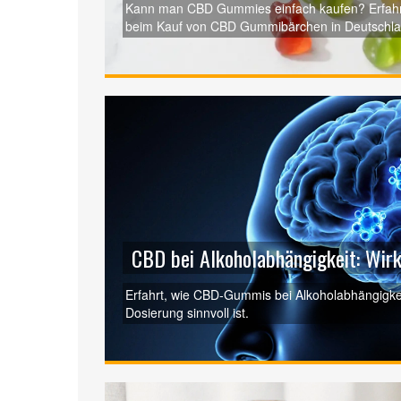
Kann man CBD Gummies einfach kaufen? Erfahre 
beim Kauf von CBD Gummibärchen in Deutschla
CBD bei Alkoholabhängigkeit: Wirk
Erfahrt, wie CBD‑Gummis bei Alkoholabhängigkeit
Dosierung sinnvoll ist.