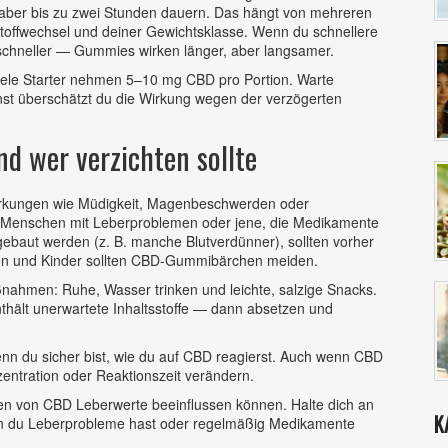
n aber bis zu zwei Stunden dauern. Das hängt von mehreren
toffwechsel und deiner Gewichtsklasse. Wenn du schnellere
s schneller — Gummies wirken länger, aber langsamer.
 Viele Starter nehmen 5–10 mg CBD pro Portion. Warte
st überschätzt du die Wirkung wegen der verzögerten
d wer verzichten sollte
nwirkungen wie Müdigkeit, Magenbeschwerden oder
 Menschen mit Leberproblemen oder jene, die Medikamente
aut werden (z. B. manche Blutverdünner), sollten vorher
uen und Kinder sollten CBD‑Gummibärchen meiden.
ßnahmen: Ruhe, Wasser trinken und leichte, salzige Snacks.
thält unerwartete Inhaltsstoffe — dann absetzen und
nn du sicher bist, wie du auf CBD reagierst. Auch wenn CBD
zentration oder Reaktionszeit verändern.
n von CBD Leberwerte beeinflussen können. Halte dich an
K
nn du Leberprobleme hast oder regelmäßig Medikamente