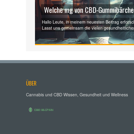
Welche mg von CBD-Gummibärchen
Hallo Leute, in meinem neuesten Beitrag erfor
Lasst uns gemeinsam die vielen gesundheitlichen
entdecken und herausfinden, welche Dosierung fü
informativen Diskussion teile ich meine Erfahru
treffen. Verpasst es nicht!
ÜBER
Cannabis und CBD Wissen, Gesundheit und Wellness