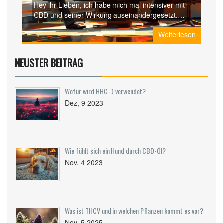
Hey ihr Lieben, ich habe mich mal intensiver mit
CBD und seiner Wirkung auseinandergesetzt.
Viele von euch haben sich gefragt: "Wie lange
Weiterlesen
dauert es eigentlich, bis ich die Effekte von CBD
spüre?" Nun, es ist ein bisschen kompliziert,
denn es hängt von verschiedenen Faktoren ab –
NEUSTER BEITRAG
ob es zum Beispiel ein Öl, eine Creme oder ein
essbares Produkt ist. Außerdem spielt auch euer
Stoffwechsel eine wichtige Rolle. In diesem
Wofür wird HHC-O verwendet?
Artikel teile ich meine persönlichen Erfahrungen
Dez, 9 2023
und was ich herausgefunden habe. Lasst uns
gemeinsam dieses spannende Thema erkunden!
Wie fühlt sich ein Hund durch CBD-Öl?
Nov, 4 2023
Was ist THCV und in welchen Pflanzen kommt es vor?
Nov, 5 2025