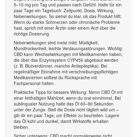
5–10 mg pro Tag und passen nach Gefühl. Halte für ein
paar Tage ein Tagebuch: Zeitpunkt, Dosis, Wirkung,
Nebenwirkungen. So siehst du klar, ob das Produkt hilft.
Wenn du starke Schmerzen oder chronische Probleme
hast, sprich mit einer Ärztin oder einem Arzt über die
richtige Dosierung.
Nebenwirkungen sind meist mild: Müdigkeit,
Mundtrockenheit, leichte Verdauungsstörungen. Wichtig:
CBD kann Wechselwirkungen mit Medikamenten haben,
die über das Enzymsystem CYP450 abgebaut werden
(z. B. Blutverdünner, manche Antiepileptika). Bei
regelmäßiger Einnahme mit verschreibungspflichtigen
Medikamenten solltest du Rücksprache mit
Fachpersonal halten.
Praktische Tipps für bessere Wirkung: Nimm CBD Öl mit
einer fetthaltigen Mahlzeit, wenn du oral einnimmst. Bei
sublingualer Nutzung halte das Öl 60–90 Sekunden
unter der Zunge. Stell die Dosis nicht täglich wild um –
gib dir ein paar Tage, um Effekte zu beurteilen. Lagere
das Öl kühl und dunkel, damit Wirkstoffe erhalten
bleiben.
Sicher unterwegs: CBD macht normalerweise nicht