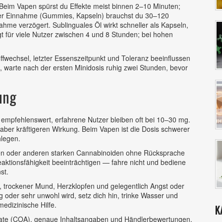
Beim Vapen spürst du Effekte meist binnen 2–10 Minuten;
aler Einnahme (Gummies, Kapseln) brauchst du 30–120
hme verzögert. Sublinguales Öl wirkt schneller als Kapseln,
t für viele Nutzer zwischen 4 und 8 Stunden; bei hohen
offwechsel, letzter Essenszeitpunkt und Toleranz beeinflussen
, warte nach der ersten Minidosis ruhig zwei Stunden, bevor
ung
 empfehlenswert, erfahrene Nutzer bleiben oft bei 10–30 mg.
aber kräftigeren Wirkung. Beim Vapen ist die Dosis schwerer
legen.
ten oder anderen starken Cannabinoiden ohne Rücksprache
aktionsfähigkeit beeinträchtigen — fahre nicht und bediene
st.
, trockener Mund, Herzklopfen und gelegentlich Angst oder
 oder sehr unwohl wird, setz dich hin, trinke Wasser und
edizinische Hilfe.
K
fikate (COA), genaue Inhaltsangaben und Händlerbewertungen.