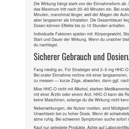
Die Wirkung hängt stark von der Einnahmeform ab. 
das Maximum tritt nach 20–60 Minuten ein. Bei or
Minuten, manchmal länger, weil der Magen die Aufna
aber langsamer als Inhalation. Die Gesamtdauer lieg
Dosen können Effekte bis zu 10 Stunden anhalten.
Individuelle Faktoren spielen mit: Körpergewicht, St
Start und Dauer der Wirkung. Wenn du unsicher bist
du nachlegst.
Sicherer Gebrauch und Dosier
Fang niedrig an. Für Einsteiger sind 2–5 mg HHC‑O
Bei oraler Einnahme rechne mit einer langsameren, 
zu messen — kurze Züge, abwarten, dann ggf. nach
Mixe HHC‑O nicht mit Alkohol, starken Medikamen
mit einer Ärztin oder einem Arzt. HHC‑O kann die Re
keine Maschinen, solange du die Wirkung nicht kenn
Nebenwirkungen, die Nutzer melden, sind Müdigkeit
Unwohlsein bei zu hoher Dosis. Wenn dir schwindelig
atme ruhig. Bei schweren Symptomen suche sofort m
Kauf nur getestete Produkte. Achte auf Laborzerti