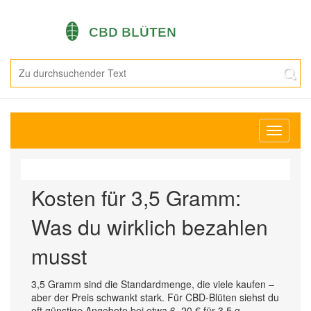
Navigati
umschal
Kosten für 3,5 Gramm:
Was du wirklich bezahlen
musst
3,5 Gramm sind die Standardmenge, die viele kaufen –
aber der Preis schwankt stark. Für CBD-Blüten siehst du
oft günstige Angebote bei etwa 6–20 € für 3,5 g,