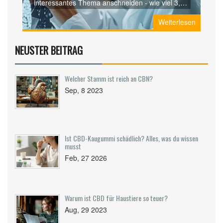
interessantes Thema anschneiden - wie viel 3,5
Gramm kosten könnte. Es könnte nützlich sein,
Weiterlesen
wenn Sie einen Preisvergleich haben möchten.
Lasst uns zusammen die Kosten für 3,5 Gramm
in verschiedenen Situationen untersuchen.
NEUSTER BEITRAG
Bleiben Sie dabei und lassen Sie uns alle
nützlichen Informationen auspacken, die Sie
benötigen könnten.
Welcher Stamm ist reich an CBN?
Sep, 8 2023
Ist CBD-Kaugummi schädlich? Alles, was du wissen
musst
Feb, 27 2026
Warum ist CBD für Haustiere so teuer?
Aug, 29 2023