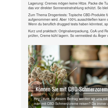
Lagerung: Cremes mögen keine Hitze. Packe die Tube
das vor direkter Sonneneinstrahlung schützt. So blei
Zum Thema Drogentests: Topische CBD-Produkte füh
aufgenommen wird. Aber 100% ausschließen kann d
Wenn du beruflich drugged tests haben könntest, spr
Kurz und praktisch: Originalverpackung, CoA und Re
prüfen, Creme kühl lagern. So vermeidest du Ärger u
Können Sie mit CBD-Schmerzcrem
Hey Leute, in diesem Beitrag werden wir uns mi
man mit CBD-Schmerzcreme reisen? Da immer m