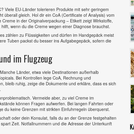
HC? Viele EU-Länder tolerieren Produkte mit sehr geringem
t überall gleich. Hol dir ein CoA (Certificate of Analysis) vom
 Creme in der Originalverpackung – Etikett zeigt Wirkstoffe,
t hilft, wenn du die Creme wegen einer Diagnose brauchst.
es zählen zu Flüssigkeiten und dürfen im Handgepäck meist
ßere Tuben packst du besser ins Aufgabegepäck, sofern die
 und im Flugzeug
t. Manche Länder, etwa viele Destinationen außerhalb
opicals. Bei Kontrollen lege CoA, Rechnung und
, bleib ruhig, zeige die Dokumente und erkläre, dass es sich
.
unproblematisch. Vermeide aber, zu viel Creme im
ckstände können Fragen aufwerfen. Bei langen Fahrten oder
e du keine Grenzen mit strikten Einfuhrregeln überquerst.
haft oder dein Konsulat, falls du an der Grenze festgehalten
en spart Zeit. Notfallnummern und die Adresse der Unterkunft
K