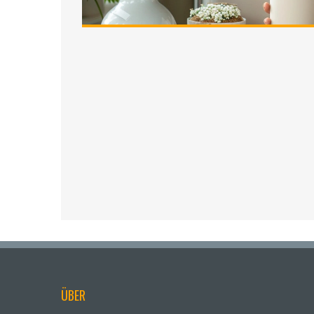
entdecken, haben sicherlich viele von uns diese 
Reisebeschränkungen es gibt und wie man seine L
lasst uns loslegen und dieses Rätsel lösen!
ÜBER