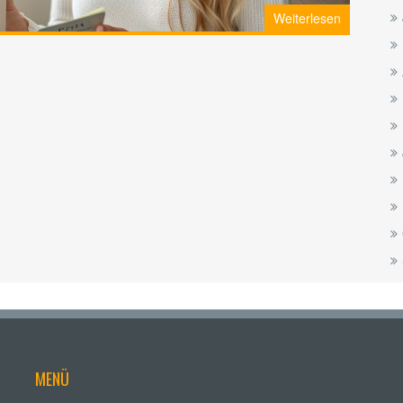
Frage. Es ist wichtig zu wissen, welche
Weiterlesen
ieblingsprodukte sicher und legal transportiert. Also
MENÜ