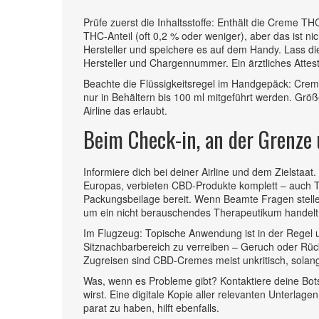
Prüfe zuerst die Inhaltsstoffe: Enthält die Creme T
THC-Anteil (oft 0,2 % oder weniger), aber das ist nich
Hersteller und speichere es auf dem Handy. Lass die
Hersteller und Chargennummer. Ein ärztliches Attes
Beachte die Flüssigkeitsregel im Handgepäck: Crem
nur in Behältern bis 100 ml mitgeführt werden. Grö
Airline das erlaubt.
Beim Check-in, an der Grenze
Informiere dich bei deiner Airline und dem Zielstaa
Europas, verbieten CBD-Produkte komplett – auch T
Packungsbeilage bereit. Wenn Beamte Fragen stellen
um ein nicht berauschendes Therapeutikum handelt
Im Flugzeug: Topische Anwendung ist in der Regel 
Sitznachbarbereich zu verreiben – Geruch oder Rü
Zugreisen sind CBD-Cremes meist unkritisch, solang
Was, wenn es Probleme gibt? Kontaktiere deine Botsc
wirst. Eine digitale Kopie aller relevanten Unterlag
parat zu haben, hilft ebenfalls.