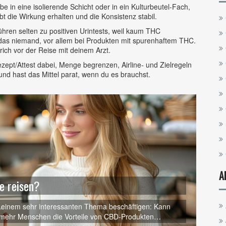
 in eine isolierende Schicht oder in ein Kulturbeutel-Fach,
bt die Wirkung erhalten und die Konsistenz stabil.
ren selten zu positiven Urintests, weil kaum THC
as niemand, vor allem bei Produkten mit spurenhaftem THC.
ich vor der Reise mit deinem Arzt.
zept/Attest dabei, Menge begrenzen, Airline- und Zielregeln
nd hast das Mittel parat, wenn du es brauchst.
A
e reisen?
t einem sehr interessanten Thema beschäftigen: Kann
ehr Menschen die Vorteile von CBD-Produkten