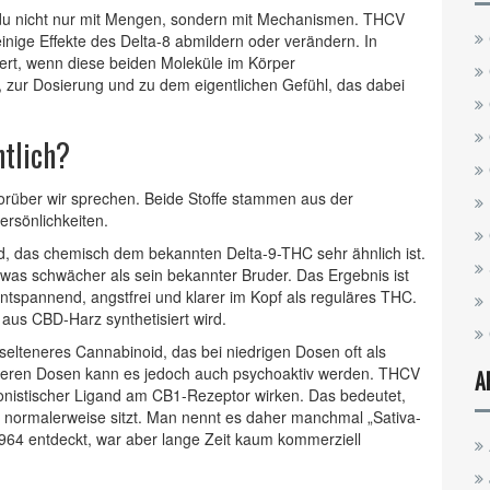
 du nicht nur mit Mengen, sondern mit Mechanismen. THCV
inige Effekte des Delta-8 abmildern oder verändern. In
ert, wenn diese beiden Moleküle im Körper
t, zur Dosierung und zu dem eigentlichen Gefühl, das dabei
tlich?
orüber wir sprechen. Beide Stoffe stammen aus der
ersönlichkeiten.
id, das chemisch dem bekannten Delta-9-THC sehr ähnlich ist
.
was schwächer als sein bekannter Bruder. Das Ergebnis ist
entspannend, angstfrei und klarer im Kopf als reguläres THC.
t aus CBD-Harz synthetisiert wird.
 selteneres Cannabinoid, das bei niedrigen Dosen oft als
heren Dosen kann es jedoch auch psychoaktiv werden. THCV
A
agonistischer Ligand am CB1-Rezeptor wirken. Das bedeutet,
HC normalerweise sitzt. Man nennt es daher manchmal „Sativa-
1964 entdeckt, war aber lange Zeit kaum kommerziell