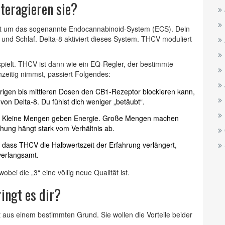
teragieren sie?
ht um das sogenannte
Endocannabinoid-System (ECS)
. Dein
d Schlaf. Delta-8 aktiviert dieses System. THCV moduliert
k spielt. THCV ist dann wie ein EQ-Regler, der bestimmte
zeitig nimmst, passiert Folgendes:
igen bis mittleren Dosen den CB1-Rezeptor blockieren kann,
t von Delta-8. Du fühlst dich weniger „betäubt“.
h. Kleine Mengen geben Energie. Große Mengen machen
chung hängt stark vom Verhältnis ab.
, dass THCV die Halbwertszeit der Erfahrung verlängert,
verlangsamt.
obei die „3“ eine völlig neue Qualität ist.
ingt es dir?
 aus einem bestimmten Grund. Sie wollen die Vorteile beider