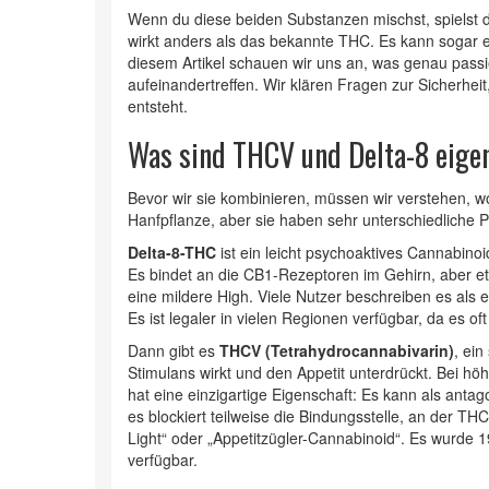
Wenn du diese beiden Substanzen mischst, spielst
wirkt anders als das bekannte THC. Es kann sogar e
diesem Artikel schauen wir uns an, was genau passi
aufeinandertreffen. Wir klären Fragen zur Sicherhei
entsteht.
Was sind THCV und Delta-8 eigen
Bevor wir sie kombinieren, müssen wir verstehen, w
Hanfpflanze, aber sie haben sehr unterschiedliche P
Delta-8-THC
ist
ein leicht psychoaktives Cannabino
Es bindet an die CB1-Rezeptoren im Gehirn, aber et
eine mildere High. Viele Nutzer beschreiben es als 
Es ist legaler in vielen Regionen verfügbar, da es of
Dann gibt es
THCV (Tetrahydrocannabivarin)
,
ein
Stimulans wirkt und den Appetit unterdrückt
. Bei hö
hat eine einzigartige Eigenschaft: Es kann als ant
es blockiert teilweise die Bindungsstelle, an der T
Light“ oder „Appetitzügler-Cannabinoid“. Es wurde 
verfügbar.