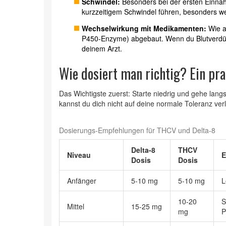
Schwindel:
Besonders bei der ersten Einna
kurzzeitigem Schwindel führen, besonders we
Wechselwirkung mit Medikamenten:
Wie a
P450-Enzyme) abgebaut. Wenn du Blutverdün
deinem Arzt.
Wie dosiert man richtig? Ein pra
Das Wichtigste zuerst: Starte niedrig und gehe lan
kannst du dich nicht auf deine normale Toleranz ver
Dosierungs-Empfehlungen für THCV und Delta-8
Delta-8
THCV
Niveau
E
Dosis
Dosis
Anfänger
5-10 mg
5-10 mg
L
10-20
S
Mittel
15-25 mg
mg
P