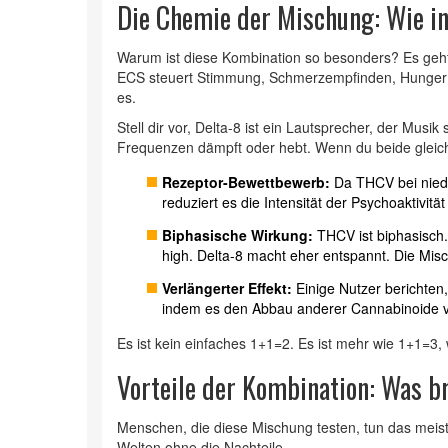
Die Chemie der Mischung: Wie in
Warum ist diese Kombination so besonders? Es ge
ECS steuert Stimmung, Schmerzempfinden, Hunger un
es.
Stell dir vor, Delta-8 ist ein Lautsprecher, der Musi
Frequenzen dämpft oder hebt. Wenn du beide gleich
Rezeptor-Bewettbewerb:
Da THCV bei niedr
reduziert es die Intensität der Psychoaktivitä
Biphasische Wirkung:
THCV ist biphasisc
high. Delta-8 macht eher entspannt. Die Mis
Verlängerter Effekt:
Einige Nutzer berichten
indem es den Abbau anderer Cannabinoide 
Es ist kein einfaches 1+1=2. Es ist mehr wie 1+1=3, w
Vorteile der Kombination: Was br
Menschen, die diese Mischung testen, tun das meist
Welten ohne die Nachteile.