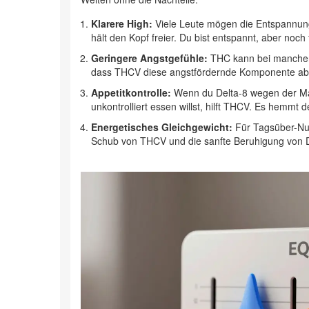
Klarere High:
Viele Leute mögen die Entspannun
hält den Kopf freier. Du bist entspannt, aber noch 
Geringere Angstgefühle:
THC kann bei manchen 
dass THCV diese angstfördernde Komponente absch
Appetitkontrolle:
Wenn du Delta-8 wegen der Ma
unkontrolliert essen willst, hilft THCV. Es hemmt 
Energetisches Gleichgewicht:
Für Tagsüber-Nut
Schub von THCV und die sanfte Beruhigung von Delt