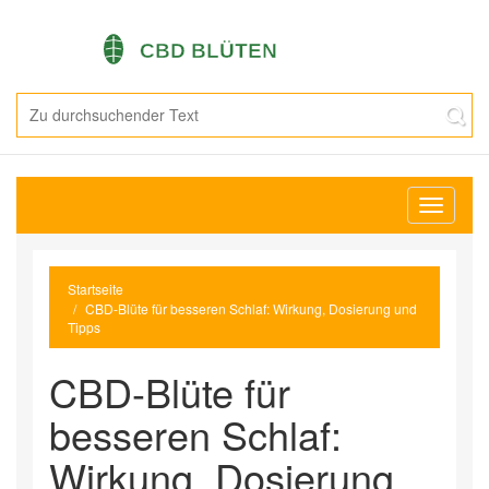
Navigati
umschal
Startseite
CBD-Blüte für besseren Schlaf: Wirkung, Dosierung und
Tipps
CBD-Blüte für
besseren Schlaf:
Wirkung, Dosierung