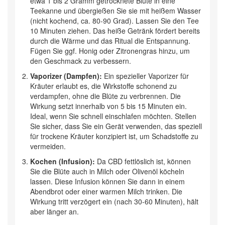
etwa 1 bis 2 Gramm getrocknete Blüte in eine
Teekanne und übergießen Sie sie mit heißem Wasser
(nicht kochend, ca. 80-90 Grad). Lassen Sie den Tee
10 Minuten ziehen. Das heiße Getränk fördert bereits
durch die Wärme und das Ritual die Entspannung.
Fügen Sie ggf. Honig oder Zitronengras hinzu, um
den Geschmack zu verbessern.
Vaporizer (Dampfen):
Ein spezieller Vaporizer für
Kräuter erlaubt es, die Wirkstoffe schonend zu
verdampfen, ohne die Blüte zu verbrennen. Die
Wirkung setzt innerhalb von 5 bis 15 Minuten ein.
Ideal, wenn Sie schnell einschlafen möchten. Stellen
Sie sicher, dass Sie ein Gerät verwenden, das speziell
für trockene Kräuter konzipiert ist, um Schadstoffe zu
vermeiden.
Kochen (Infusion):
Da CBD fettlöslich ist, können
Sie die Blüte auch in Milch oder Olivenöl köcheln
lassen. Diese Infusion können Sie dann in einem
Abendbrot oder einer warmen Milch trinken. Die
Wirkung tritt verzögert ein (nach 30-60 Minuten), hält
aber länger an.