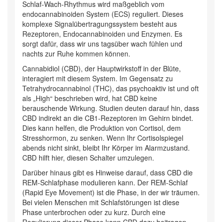
Schlaf-Wach-Rhythmus wird maßgeblich vom
endocannabinoiden System (ECS) reguliert. Dieses
komplexe Signalübertragungssystem besteht aus
Rezeptoren, Endocannabinoiden und Enzymen. Es
sorgt dafür, dass wir uns tagsüber wach fühlen und
nachts zur Ruhe kommen können.
Cannabidiol (CBD), der Hauptwirkstoff in der Blüte,
interagiert mit diesem System. Im Gegensatz zu
Tetrahydrocannabinol (THC), das psychoaktiv ist und oft
als „High“ beschrieben wird, hat CBD keine
berauschende Wirkung. Studien deuten darauf hin, dass
CBD indirekt an die CB1-Rezeptoren im Gehirn bindet.
Dies kann helfen, die Produktion von Cortisol, dem
Stresshormon, zu senken. Wenn Ihr Cortisolspiegel
abends nicht sinkt, bleibt Ihr Körper im Alarmzustand.
CBD hilft hier, diesen Schalter umzulegen.
Darüber hinaus gibt es Hinweise darauf, dass CBD die
REM-Schlafphase modulieren kann. Der REM-Schlaf
(Rapid Eye Movement) ist die Phase, in der wir träumen.
Bei vielen Menschen mit Schlafstörungen ist diese
Phase unterbrochen oder zu kurz. Durch eine