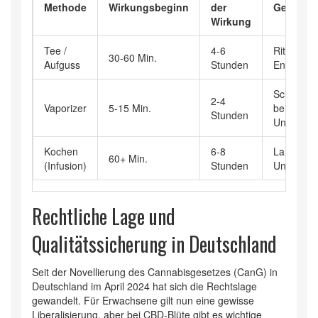
Methode
Wirkungsbeginn
der
Geeignet
Wirkung
Tee /
4-6
Rituale, s
30-60 Min.
Aufguss
Stunden
Entspann
Schnelle H
2-4
Vaporizer
5-15 Min.
bei akuter
Stunden
Unruhe
Kochen
6-8
Langanha
60+ Min.
(Infusion)
Stunden
Unterstüt
Rechtliche Lage und
Qualitätssicherung in Deutschland
Seit der Novellierung des Cannabisgesetzes (CanG) in
Deutschland im April 2024 hat sich die Rechtslage
gewandelt. Für Erwachsene gilt nun eine gewisse
Liberalisierung, aber bei
CBD-Blüte
gibt es wichtige