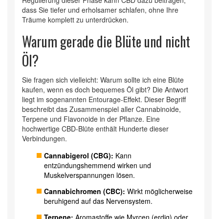
Regulierung dieser Phase kann CBD dazu beitragen,
dass Sie tiefer und erholsamer schlafen, ohne Ihre
Träume komplett zu unterdrücken.
Warum gerade die Blüte und nicht
Öl?
Sie fragen sich vielleicht: Warum sollte ich eine Blüte
kaufen, wenn es doch bequemes Öl gibt? Die Antwort
liegt im sogenannten Entourage-Effekt. Dieser Begriff
beschreibt das Zusammenspiel aller Cannabinoide,
Terpene und Flavonoide in der Pflanze. Eine
hochwertige
CBD-Blüte
enthält Hunderte dieser
Verbindungen.
Cannabigerol (CBG):
Kann
entzündungshemmend wirken und
Muskelverspannungen lösen.
Cannabichromen (CBC):
Wirkt möglicherweise
beruhigend auf das Nervensystem.
Terpene:
Aromastoffe wie Myrcen (erdig) oder