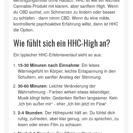
Beruhigungsmittel ohne Rausch. HHC ist wie ein leichtes
Cannabis-Produkt mit klarem, aber sanftem High. Wenn
du CBD suchst, um Schmerzen zu lindern oder besser
zu schlafen - dann nimm CBD. Wenn du eine milde,
kontrollierte psychoaktive Erfahrung willst, dann ist HHC
die Option.
Wie fühlt sich ein HHC-High an?
Ein typischer HHC-Erlebnisverlauf sieht so aus:
15-30 Minuten nach Einnahme
: Ein leises
Wärmegefühl im Körper, leichte Entspannung in den
Schultern, ein sanfter Anstieg der Stimmung.
30-60 Minuten
: Leichte Veränderung der
Wahrnehmung - Farben wirken etwas lebendiger,
Musik klingt tiefer, Gedanken fließen langsamer. Kein
„Ich bin außer mir“ - eher „Ich bin jetzt im Flow“.
2-4 Stunden
: Der Höhepunkt hält an. Du fühlst dich
ruhig, zufrieden, aber klar genug, um zu sprechen, zu
lesen oder einen Film zu schauen.