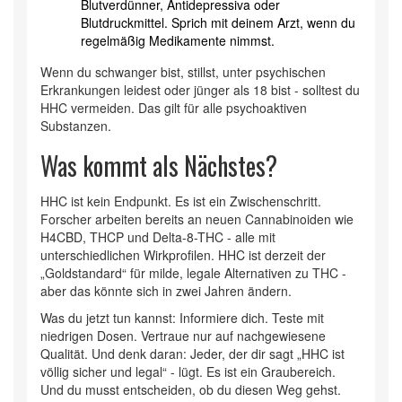
Blutverdünner, Antidepressiva oder
Blutdruckmittel. Sprich mit deinem Arzt, wenn du
regelmäßig Medikamente nimmst.
Wenn du schwanger bist, stillst, unter psychischen
Erkrankungen leidest oder jünger als 18 bist - solltest du
HHC vermeiden. Das gilt für alle psychoaktiven
Substanzen.
Was kommt als Nächstes?
HHC ist kein Endpunkt. Es ist ein Zwischenschritt.
Forscher arbeiten bereits an neuen Cannabinoiden wie
H4CBD, THCP und Delta-8-THC - alle mit
unterschiedlichen Wirkprofilen. HHC ist derzeit der
„Goldstandard“ für milde, legale Alternativen zu THC -
aber das könnte sich in zwei Jahren ändern.
Was du jetzt tun kannst: Informiere dich. Teste mit
niedrigen Dosen. Vertraue nur auf nachgewiesene
Qualität. Und denk daran: Jeder, der dir sagt „HHC ist
völlig sicher und legal“ - lügt. Es ist ein Graubereich.
Und du musst entscheiden, ob du diesen Weg gehst.