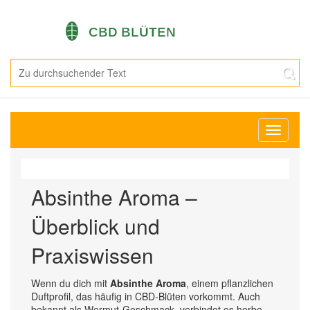
Navigati
umschal
Absinthe Aroma –
Überblick und
Praxiswissen
Wenn du dich mit
Absinthe Aroma
,
einem pflanzlichen
Duftprofil, das häufig in CBD‑Blüten vorkommt
. Auch
bekannt als
Wermut‑Geschmack
, verbindet es herbe