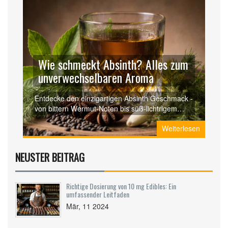
Wie schmeckt Absinth? Alles zum
unverwechselbaren Aroma
Entdecke den einzigartigen Absinth Geschmack -
von bittern Wermut‑Noten bis süß‑lichtrigem
Anis. Tipps, Serviertricks und FAQ für Genießer.
Weiterlesen
NEUSTER BEITRAG
Richtige Dosierung von 10 mg Edibles: Ein
umfassender Leitfaden
Mär, 11 2024