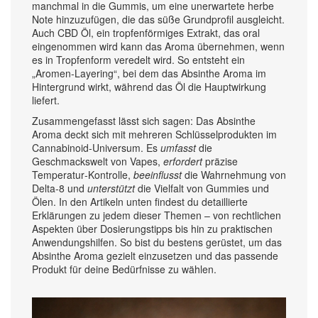
manchmal in die Gummis, um eine unerwartete herbe
Note hinzuzufügen, die das süße Grundprofil ausgleicht.
Auch
CBD Öl
,
ein tropfenförmiges Extrakt, das oral
eingenommen wird
kann das Aroma übernehmen, wenn
es in Tropfenform veredelt wird. So entsteht ein
„Aromen‑Layering“, bei dem das Absinthe Aroma im
Hintergrund wirkt, während das Öl die Hauptwirkung
liefert.
Zusammengefasst lässt sich sagen: Das Absinthe
Aroma deckt sich mit mehreren Schlüssel­produkten im
Cannabinoid‑Universum. Es
umfasst
die
Geschmackswelt von Vapes,
erfordert
präzise
Temperatur‑Kontrolle,
beeinflusst
die Wahrnehmung von
Delta‑8 und
unterstützt
die Vielfalt von Gummies und
Ölen. In den Artikeln unten findest du detaillierte
Erklärungen zu jedem dieser Themen – von rechtlichen
Aspekten über Dosierungstipps bis hin zu praktischen
Anwendungshilfen. So bist du bestens gerüstet, um das
Absinthe Aroma gezielt einzusetzen und das passende
Produkt für deine Bedürfnisse zu wählen.