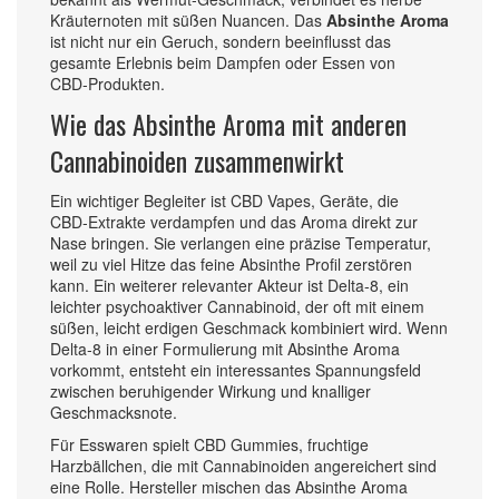
Kräuternoten mit süßen Nuancen. Das
Absinthe Aroma
ist nicht nur ein Geruch, sondern beeinflusst das
gesamte Erlebnis beim Dampfen oder Essen von
CBD‑Produkten.
Wie das Absinthe Aroma mit anderen
Cannabinoiden zusammenwirkt
Ein wichtiger Begleiter ist
CBD Vapes
,
Geräte, die
CBD‑Extrakte verdampfen und das Aroma direkt zur
Nase bringen
. Sie verlangen eine präzise Temperatur,
weil zu viel Hitze das feine Absinthe Profil zerstören
kann. Ein weiterer relevanter Akteur ist
Delta‑8
,
ein
leichter psychoaktiver Cannabinoid, der oft mit einem
süßen, leicht erdigen Geschmack kombiniert wird
. Wenn
Delta‑8 in einer Formulierung mit Absinthe Aroma
vorkommt, entsteht ein interessantes Spannungsfeld
zwischen beruhigender Wirkung und knalliger
Geschmacksnote.
Für Esswaren spielt
CBD Gummies
,
fruchtige
Harzbällchen, die mit Cannabinoiden angereichert sind
eine Rolle. Hersteller mischen das Absinthe Aroma