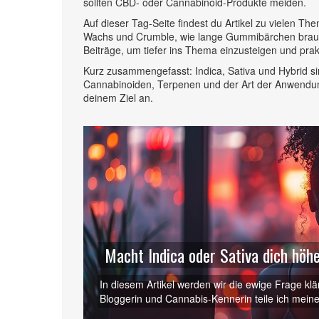
sollten CBD- oder Cannabinoid-Produkte meiden.
Auf dieser Tag-Seite findest du Artikel zu vielen
Wachs und Crumble, wie lange Gummibärchen brauch
Beiträge, um tiefer ins Thema einzusteigen und pr
Kurz zusammengefasst: Indica, Sativa und Hybrid s
Cannabinoiden, Terpenen und der Art der Anwendung
deinem Ziel an.
Macht Indica oder Sativa dich höh
In diesem Artikel werden wir die ewige Frage kl
Bloggerin und Cannabis-Kennerin teile ich mei
Hauptstränge von Cannabis. Erfahren Sie mehr ü