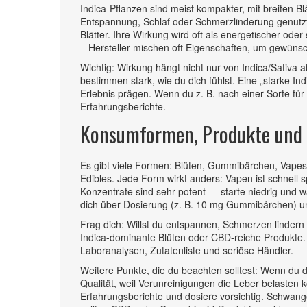
Indica-Pflanzen sind meist kompakter, mit breiten Bl
Entspannung, Schlaf oder Schmerzlinderung genutzt
Blätter. Ihre Wirkung wird oft als energetischer o
– Hersteller mischen oft Eigenschaften, um gewünsc
Wichtig: Wirkung hängt nicht nur von Indica/Sativ
bestimmen stark, wie du dich fühlst. Eine „starke 
Erlebnis prägen. Wenn du z. B. nach einer Sorte fü
Erfahrungsberichte.
Konsumformen, Produkte und 
Es gibt viele Formen: Blüten, Gummibärchen, Vape
Edibles. Jede Form wirkt anders: Vapen ist schnell 
Konzentrate sind sehr potent — starte niedrig und 
dich über Dosierung (z. B. 10 mg Gummibärchen) u
Frag dich: Willst du entspannen, Schmerzen lindern 
Indica-dominante Blüten oder CBD-reiche Produkte. F
Laboranalysen, Zutatenliste und seriöse Händler.
Weitere Punkte, die du beachten solltest: Wenn du 
Qualität, weil Verunreinigungen die Leber belaste
Erfahrungsberichte und dosiere vorsichtig. Schwan