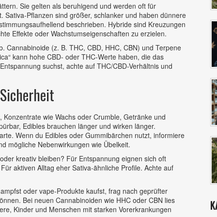
ättern. Sie gelten als beruhigend und werden oft für
. Sativa-Pflanzen sind größer, schlanker und haben dünnere
der stimmungsaufhellend beschrieben. Hybride sind Kreuzungen
hte Effekte oder Wachstumseigenschaften zu erzielen.
a ab. Cannabinoide (z. B. THC, CBD, HHC, CBN) und Terpene
Indica“ kann hohe CBD- oder THC-Werte haben, die das
r Entspannung suchst, achte auf THC/CBD-Verhältnis und
Sicherheit
s, Konzentrate wie Wachs oder Crumble, Getränke und
spürbar, Edibles brauchen länger und wirken länger.
warte. Wenn du Edibles oder Gummibärchen nutzt, informiere
nd mögliche Nebenwirkungen wie Übelkeit.
oder kreativ bleiben? Für Entspannung eignen sich oft
ür aktiven Alltag eher Sativa-ähnliche Profile. Achte auf
dampfst oder vape-Produkte kaufst, frag nach geprüfter
n können. Bei neuen Cannabinoiden wie HHC oder CBN lies
K
gere, Kinder und Menschen mit starken Vorerkrankungen