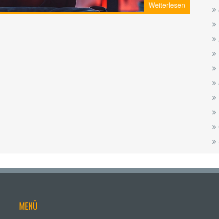
Weiterlesen
 in die faszinierende Welt des Cannabis eintauchen.
MENÜ