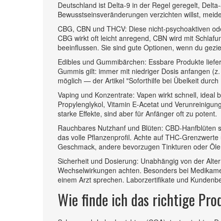
Deutschland ist Delta‑9 in der Regel geregelt, Delta
Bewusstseinsveränderungen verzichten willst, meide
CBG, CBN und THCV: Diese nicht-psychoaktiven ode
CBG wirkt oft leicht anregend, CBN wird mit Schlaf
beeinflussen. Sie sind gute Optionen, wenn du geziel
Edibles und Gummibärchen: Essbare Produkte liefern
Gummis gilt: immer mit niedriger Dosis anfangen (z.
möglich — der Artikel "Soforthilfe bei Übelkeit durch E
Vaping und Konzentrate: Vapen wirkt schnell, ideal 
Propylenglykol, Vitamin E‑Acetat und Verunreinigu
starke Effekte, sind aber für Anfänger oft zu potent.
Rauchbares Nutzhanf und Blüten: CBD‑Hanfblüten sind
das volle Pflanzenprofil. Achte auf THC‑Grenzwert
Geschmack, andere bevorzugen Tinkturen oder Öle
Sicherheit und Dosierung: Unabhängig von der Altern
Wechselwirkungen achten. Besonders bei Medikamen
einem Arzt sprechen. Laborzertifikate und Kundenb
Wie finde ich das richtige Pro