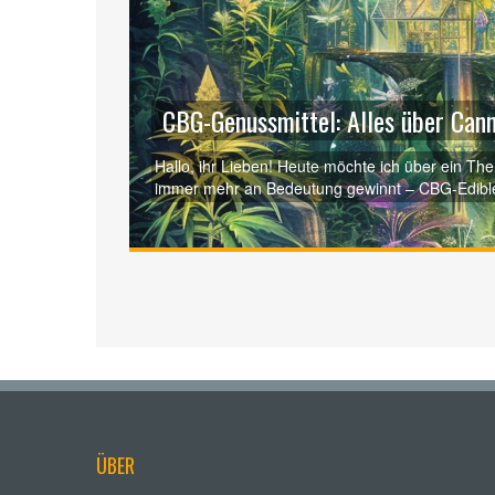
CBG-Genussmittel: Alles über Cann
Hallo, ihr Lieben! Heute möchte ich über ein T
immer mehr an Bedeutung gewinnt – CBG-Edibles!
sondern bieten auch die vielfältigen Vorteile vo
faszinierenden Komponente der Hanfpflanze. Ic
diese edlen Happen eine Balance im Alltag scha
persönliche Einblicke zu den Effekten und Mögli
ÜBER