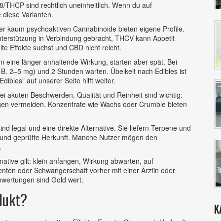
‑8/THCP sind rechtlich uneinheitlich. Wenn du auf
 diese Varianten.
r kaum psychoaktiven Cannabinoide bieten eigene Profile.
unterstützung in Verbindung gebracht, THCV kann Appetit
te Effekte suchst und CBD nicht reicht.
 eine länger anhaltende Wirkung, starten aber spät. Bei
 B. 2–5 mg) und 2 Stunden warten. Übelkeit nach Edibles ist
dibles" auf unserer Seite hilft weiter.
bei akuten Beschwerden. Qualität und Reinheit sind wichtig:
ngen vermeiden. Konzentrate wie Wachs oder Crumble bieten
 legal und eine direkte Alternative. Sie liefern Terpene und
e und geprüfte Herkunft. Manche Nutzer mögen den
.
ative gilt: klein anfangen, Wirkung abwarten, auf
ten oder Schwangerschaft vorher mit einer Ärztin oder
ewertungen sind Gold wert.
dukt?
K