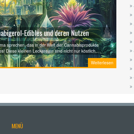
abigerol-Edibles und deren Nutzen
hema sprechen, das in der Welt der Cannabisprodukte
 Diese kleinen Leckereien sind nicht nur köstlich,
n Cannabigerol, einer weniger bekannten, aber
Weiterlesen
h werde euch von meinen Erfahrungen berichten und wie
ffen können. Seid gespannt auf spannende Infos und
chkeiten von CBG-Edibles!
MENÜ