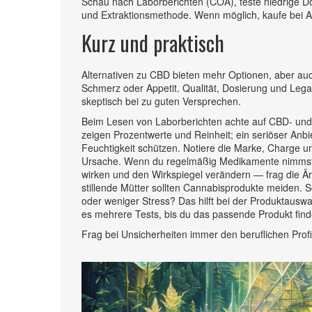
Schau nach Laborberichten (COA), teste niedrige Do
und Extraktionsmethode. Wenn möglich, kaufe bei 
Kurz und praktisch
Alternativen zu CBD bieten mehr Optionen, aber auc
Schmerz oder Appetit. Qualität, Dosierung und Legal
skeptisch bei zu guten Versprechen.
Beim Lesen von Laborberichten achte auf CBD- un
zeigen Prozentwerte und Reinheit; ein seriöser Anbiet
Feuchtigkeit schützen. Notiere die Marke, Charge u
Ursache. Wenn du regelmäßig Medikamente nimms
wirken und den Wirkspiegel verändern — frag die 
stillende Mütter sollten Cannabisprodukte meiden. S
oder weniger Stress? Das hilft bei der Produktauswa
es mehrere Tests, bis du das passende Produkt find
Frag bei Unsicherheiten immer den beruflichen Profi