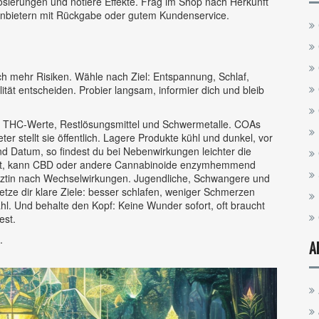
sierungen und notiere Effekte. Frag im Shop nach Herkunft
Anbietern mit Rückgabe oder gutem Kundenservice.
h mehr Risiken. Wähle nach Ziel: Entspannung, Schlaf,
ität entscheiden. Probier langsam, informier dich und bleib
d THC‑Werte, Restlösungsmittel und Schwermetalle. COAs
er stellt sie öffentlich. Lagere Produkte kühl und dunkel, vor
nd Datum, so findest du bei Nebenwirkungen leichter die
t, kann CBD oder andere Cannabinoide enzymhemmend
Ärztin nach Wechselwirkungen. Jugendliche, Schwangere und
etze dir klare Ziele: besser schlafen, weniger Schmerzen
hl. Und behalte den Kopf: Keine Wunder sofort, oft braucht
est.
.
A