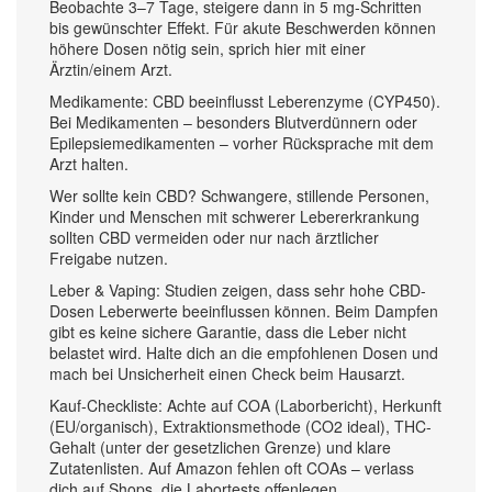
Beobachte 3–7 Tage, steigere dann in 5 mg-Schritten
bis gewünschter Effekt. Für akute Beschwerden können
höhere Dosen nötig sein, sprich hier mit einer
Ärztin/einem Arzt.
Medikamente: CBD beeinflusst Leberenzyme (CYP450).
Bei Medikamenten – besonders Blutverdünnern oder
Epilepsiemedikamenten – vorher Rücksprache mit dem
Arzt halten.
Wer sollte kein CBD? Schwangere, stillende Personen,
Kinder und Menschen mit schwerer Lebererkrankung
sollten CBD vermeiden oder nur nach ärztlicher
Freigabe nutzen.
Leber & Vaping: Studien zeigen, dass sehr hohe CBD-
Dosen Leberwerte beeinflussen können. Beim Dampfen
gibt es keine sichere Garantie, dass die Leber nicht
belastet wird. Halte dich an die empfohlenen Dosen und
mach bei Unsicherheit einen Check beim Hausarzt.
Kauf-Checkliste: Achte auf COA (Laborbericht), Herkunft
(EU/organisch), Extraktionsmethode (CO2 ideal), THC-
Gehalt (unter der gesetzlichen Grenze) und klare
Zutatenlisten. Auf Amazon fehlen oft COAs – verlass
dich auf Shops, die Labortests offenlegen.