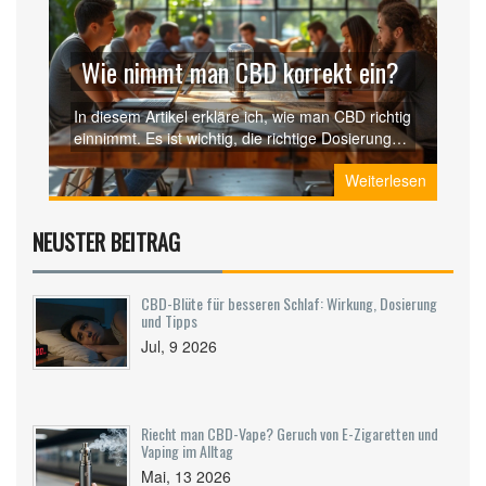
Wie nimmt man CBD korrekt ein?
In diesem Artikel erkläre ich, wie man CBD richtig
einnimmt. Es ist wichtig, die richtige Dosierung
für Sie und Ihren Körper zu finden. Wir werden
Weiterlesen
die verschiedenen Methoden und Tipps zur
Einnahme von CBD durchgehen, damit Sie das
Beste aus Ihrem CBD-Produkt herausholen
NEUSTER BEITRAG
können. Beachten Sie bitte, dass jeder Mensch
anders auf CBD reagiert, daher ist es wichtig,
Ihre Körpersignale zu beobachten und
CBD-Blüte für besseren Schlaf: Wirkung, Dosierung
entsprechend anzupassen. Alles, was Sie über
und Tipps
die korrekte Einnahme von CBD wissen müssen,
Jul, 9 2026
finden Sie hier.
Riecht man CBD-Vape? Geruch von E-Zigaretten und
Vaping im Alltag
Mai, 13 2026