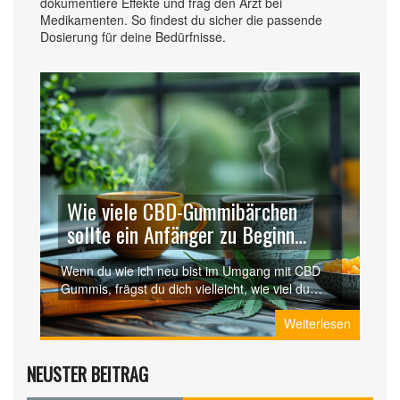
dokumentiere Effekte und frag den Arzt bei
Medikamenten. So findest du sicher die passende
Dosierung für deine Bedürfnisse.
Wie viele CBD-Gummibärchen
sollte ein Anfänger zu Beginn
einnehmen?
Wenn du wie ich neu bist im Umgang mit CBD
Gummis, frägst du dich vielleicht, wie viel du
davon nehmen sollst? Gut, du bist nicht allein.
Weiterlesen
Ich war auch verwirrt über die richtige Dosierung
und habe beschlossen, gründliche Forschungen
dazu durchzuführen, um dir eine klare Anleitung
NEUSTER BEITRAG
zu geben. Lass uns diesen Weg zusammen
gehen und lernen, wie viel CBD Gummis ein