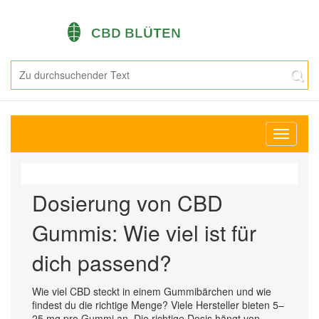
Navigati
umschal
Dosierung von CBD
Gummis: Wie viel ist für
dich passend?
Wie viel CBD steckt in einem Gummibärchen und wie
findest du die richtige Menge? Viele Hersteller bieten 5–
25 mg pro Gummi an. Die richtige Dosis hängt von