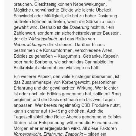
brauchen. Gleichzeitig können
Nebenwirkungen
,
Mögliche unerwünschte Effekte wie leichte Übelkeit,
Schwindel oder Müdigkeit, die bei zu hoher Dosierung
auftreten können
auftreten, wenn die Stärke zu hoch
gewählt wird. Deshalb ist die
Dosierung
nicht nur ein
Zahlenwert, sondern ein sicherheitsrelevanter Baustein,
der die
Wirkungsdauer
und das Risiko von
Nebenwirkungen
direkt steuert. Darüber hinaus
bestimmen die
Konsumformen
,
verschiedene Arten,
Edibles zu genießen – Kaugummis, Getränke, Kapseln
oder harte Bonbons
, wie schnell das Cannabidiol im
Blutkreislauf ankommt und wie lange es hält.
Ein weiterer Aspekt, den viele Einsteiger übersehen, ist
das Zusammenspiel von Körpergewicht, persönlicher
Erfahrung und der gewünschten Wirkung. Wer leichter
ist oder noch nie Edibles genommen hat, sollte mit 5 mg
beginnen und die Dosis erst nach ein bis zwei Tagen
anpassen. Wer bereits regelmäßig CBD‑Produkte nutzt,
kann sicherer auf 10–15 mg erhöhen. Auch die
Tageszeit spielt eine Rolle: Abends genommene Edibles
fördern eher Entspannung, während die Einnahme am
Morgen eher energiegeladen wirkt. All diese Faktoren –
Körpergewicht
,
Erfahrung
,
Zeitpunkt
– bilden ein