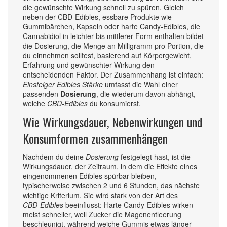
die gewünschte Wirkung schnell zu spüren. Gleich
neben der
CBD‑Edibles
,
essbare Produkte wie
Gummibärchen, Kapseln oder harte Candy‑Edibles, die
Cannabidiol in leichter bis mittlerer Form enthalten
bildet
die
Dosierung
,
die Menge an Milligramm pro Portion, die
du einnehmen solltest, basierend auf Körpergewicht,
Erfahrung und gewünschter Wirkung
den
entscheidenden Faktor. Der Zusammenhang ist einfach:
Einsteiger Edibles Stärke
umfasst die Wahl einer
passenden
Dosierung
, die wiederum davon abhängt,
welche
CBD‑Edibles
du konsumierst.
Wie Wirkungsdauer, Nebenwirkungen und
Konsumformen zusammenhängen
Nachdem du deine
Dosierung
festgelegt hast, ist die
Wirkungsdauer
,
der Zeitraum, in dem die Effekte eines
eingenommenen Edibles spürbar bleiben,
typischerweise zwischen 2 und 6 Stunden
, das nächste
wichtige Kriterium. Sie wird stark von der Art des
CBD‑Edibles
beeinflusst: Harte Candy‑Edibles wirken
meist schneller, weil Zucker die Magenentleerung
beschleunigt, während weiche Gummis etwas länger