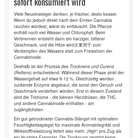
sofort konsumiert wird
Viele Neueinsteiger denken, je frischer, desto besser.
Wenn du jedoch direkt nach dem Ernten Cannabis
rauchen würdest, wärst du enttäuscht. Die Pflanze
enthält noch viel Wasser und Chlorophyll. Beim
Verbrennen entsteht dann ein harziger, bitterer
Geschmack, und die Hitze wird主要用于 zum
Verdampfen des Wassers statt zum Freisetzen der
Cannabinoide.
Deshalb ist der Prozess des
Trocknens und Curens
(Reifens) entscheidend. Während dieser Phase sinkt der
Wassergehalt auf etwa 8-12 %. Gleichzeitig werden
zuckende Enzyme abgebaut, die sonst den Geruch und
Geschmack verderben würden. Erst in diesem Zustand
sind die Trichome - die kleinen Harzdrüsen, die THC
und andere Cannabinoide enthalten - am
zugänglichsten.
Ein gut getrockneter
Cannabis-Stängel
mit
optimalem
Feuchtigkeitsspiegel für maximale Aromaintegrität und
Wirkstofffreisetzung
liefert also mehr „High“ pro Zug als
ein feuchtes Exemplar. Die Trocknung zerstört keine