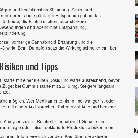
rper und beeinflusst so Stimmung, Schlaf und
ner milderen, aber spürbaren Entspannung ohne das
ür Leute, die Effekte suchen, aber stärkere
Anwendungen sind abendliche Entspannung,
erzlinderung.
wechsel, vorherige Cannabinoid‑Erfahrung und die
 wirkt. Beim Dampfen setzt die Wirkung schneller ein, bei
Risiken und Tipps
 starte mit einer kleinen Dosis und warte ausreichend, bevor
e Züge; bei Gummis starte mit 2,5–5 mg. Steigere langsam,
renze.
t sind möglich. Wer Medikamente nimmt, schwanger ist oder
her mit einem Arzt sprechen. Fahre nicht Auto und bediene
n. Analysen zeigen Reinheit, Cannabinoid‑Gehalte und
erunreinigte oder falsch deklarierte Produkte zu bekommen.
K
ch grau. Informiere dich vor dem Kauf über die aktuelle