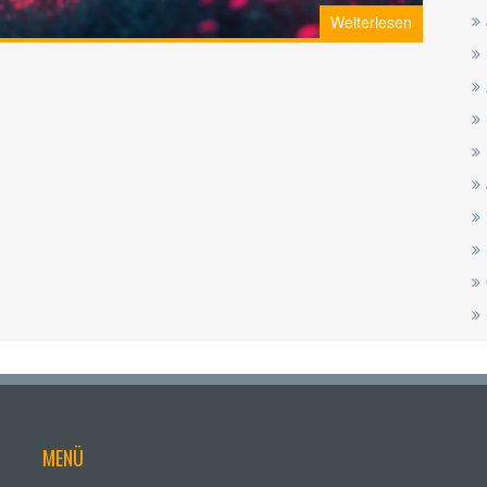
ion und Verwendung von HHC-O eintauchen. Ihr bekommt
Weiterlesen
n zu klären. Macht euch bereit, um mehr über die
 erfahren!
MENÜ