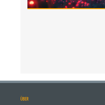
diesem Beitrag werden wir tiefer in die Funkt
einen umfassenden Überblick, um all eure Frage
außergewöhnlichen Möglichkeiten von HHC-O zu
ÜBER