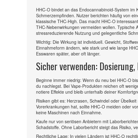
HHC‑O bindet an das Endocannabinoid‑System im Kö
Schmerzempfinden. Nutzer berichten häufig von ei
klassische THC‑High. Das macht HHC‑O interessant f
THC‑Nebenwirkungen vermeiden wollen. Typische 
stressreduzierende Nutzung und gelegentliche Schm
Wichtig: Die Wirkung ist individuell. Gewicht, Stoff
Einnahmeform ändern, wie stark und wie lange HHC‑O
Esswaren später, aber oft länger.
Sicher verwenden: Dosierung, 
Beginne immer niedrig: Wenn du neu bei HHC‑O bist,
du nachlegst. Bei Vape‑Produkten reichen oft wenig
notiere Effekte und bleib unterhalb deiner Komfortg
Risiken gibt es: Herzrasen, Schwindel oder Übelkei
Vorerkrankungen hat, sollte HHC‑O meiden oder vor
keine Maschinen nach Einnahme.
Kaufe nur von seriösen Anbietern mit Laborberichte
Schadstoffe. Ohne Laborbericht steigt das Risiko, v
Rechtliche Lage: In vielen Ländern ist HHC‑O rechtli