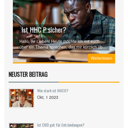
Ist HHC P sicher?
Hallo, ihr Lieben! Heute möchte ich mit euch
über ein Thema sprechen, das mir kürzlich über
den Weg gelaufen ist - Ist HHC P sicher? Wir
Weiterlesen
werden zusammen Erfahrungen, Risiken und
allgemeine Informationen über HHC P
durchgehen. Ich hoffe, ihr findet diese
NEUSTER BEITRAG
Informationen nützlich und sie helfen euch bei
eurer eigenen Recherche. Bleibt sicher und
informiert, meine Damen!
Wie stark ist HHCO?
Okt, 1 2023
Ist CBD gut für Entzündungen?