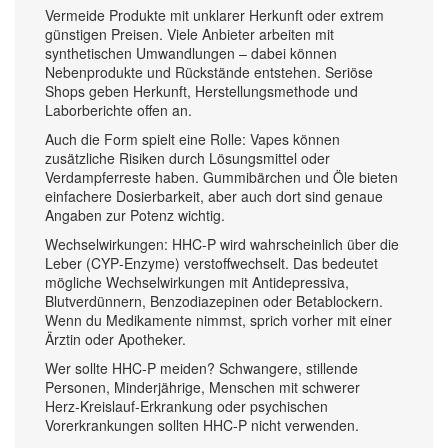
Vermeide Produkte mit unklarer Herkunft oder extrem
günstigen Preisen. Viele Anbieter arbeiten mit
synthetischen Umwandlungen – dabei können
Nebenprodukte und Rückstände entstehen. Seriöse
Shops geben Herkunft, Herstellungsmethode und
Laborberichte offen an.
Auch die Form spielt eine Rolle: Vapes können
zusätzliche Risiken durch Lösungsmittel oder
Verdampferreste haben. Gummibärchen und Öle bieten
einfachere Dosierbarkeit, aber auch dort sind genaue
Angaben zur Potenz wichtig.
Wechselwirkungen: HHC‑P wird wahrscheinlich über die
Leber (CYP‑Enzyme) verstoffwechselt. Das bedeutet
mögliche Wechselwirkungen mit Antidepressiva,
Blutverdünnern, Benzodiazepinen oder Betablockern.
Wenn du Medikamente nimmst, sprich vorher mit einer
Ärztin oder Apotheker.
Wer sollte HHC‑P meiden? Schwangere, stillende
Personen, Minderjährige, Menschen mit schwerer
Herz‑Kreislauf‑Erkrankung oder psychischen
Vorerkrankungen sollten HHC‑P nicht verwenden.