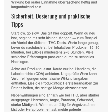
Wirkung bei oraler Einnahme überraschend heftig und
langanhaltend sein.
Sicherheit, Dosierung und praktische
Tipps
Start low, go slow. Das gilt hier doppelt. Wenn du neu
bist, beginne mit sehr kleinen Mengen — zum Beispiel
ein Viertel der üblichen THC-Dosis. Warte lange genug,
bevor du nachdosierst: bei inhalativen Produkten 15–30
Minuten, bei Edibles mindestens 2–3 Stunden. Viele
schlechte Erfahrungen passieren durch zu schnelles
Nachlegen.
Achte auf Produktqualität. Kaufe nur bei Händlern, die
Laborberichte (COA) anbieten. Ungeprüfte Ware kann
Verunreinigungen oder falsche Wirkstoffangaben
enthalten. Lies die Produktinfos: Herstellerangaben zur
Potenz helfen, die richtige Menge abzuschätzen.
Nebenwirkungen sind ähnlich wie bei THC, aber stärker
ausgeprägt: Herzrasen, Angst, Paranoia, Schwindel,
starke Müdigkeit. Wenn du anfällig für Angstzustände
bist oder Herzprobleme hast, meide potente