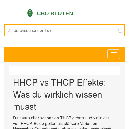
Navigati
umschal
HHCP vs THCP Effekte:
Was du wirklich wissen
musst
Du hast sicher schon von THCP gehört und vielleicht
von HHCP. Beide gelten als stärkere Varianten
klassischer Cannabinoide, aber sie wirken nicht gleich.