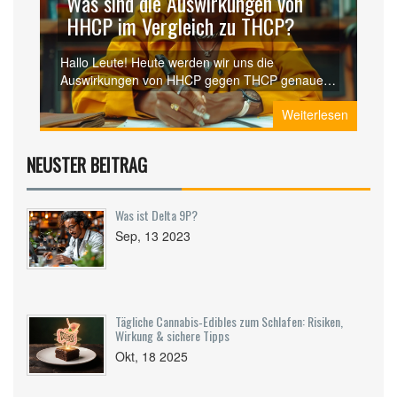
Was sind die Auswirkungen von
HHCP im Vergleich zu THCP?
Hallo Leute! Heute werden wir uns die
Auswirkungen von HHCP gegen THCP genauer
ansehen. Dies ist ein sehr faszinierendes Thema
Weiterlesen
und ich bin sicher, dass wir viele interessante
Fakten entdecken werden. Es ist wichtig, die
Unterschiede und Auswirkungen beider
NEUSTER BEITRAG
Elemente zu verstehen, um fundierte
Entscheidungen treffen zu können. Lassen Sie
uns also loslegen und tiefer in dieses Thema
Was ist Delta 9P?
eintauchen.
Sep, 13 2023
Tägliche Cannabis‑Edibles zum Schlafen: Risiken,
Wirkung & sichere Tipps
Okt, 18 2025