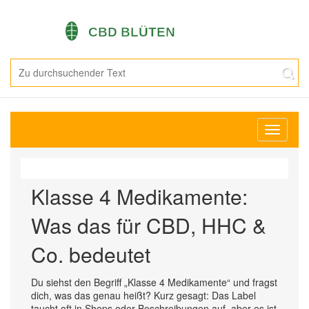
Navigati
umschal
Klasse 4 Medikamente:
Was das für CBD, HHC &
Co. bedeutet
Du siehst den Begriff „Klasse 4 Medikamente“ und fragst
dich, was das genau heißt? Kurz gesagt: Das Label
taucht oft in Shops oder Beschreibungen auf, aber es ist