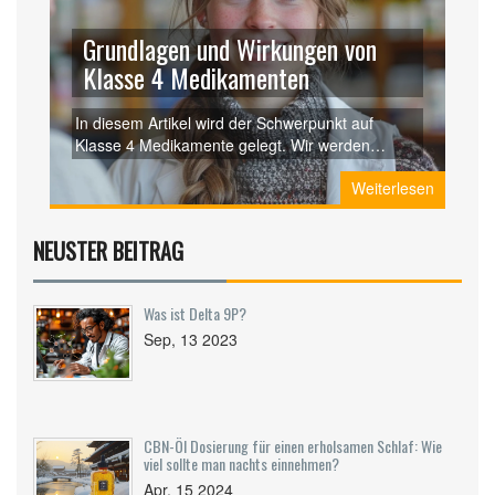
Grundlagen und Wirkungen von
Klasse 4 Medikamenten
In diesem Artikel wird der Schwerpunkt auf
Klasse 4 Medikamente gelegt. Wir werden
erkunden, was diese Kategorie von Arzneimitteln
Weiterlesen
umfasst, welche spezifischen Eigenschaften sie
haben und wie sie im Vergleich zu anderen
Klassen stehen. Lesen Sie weiter, um wichtige
NEUSTER BEITRAG
Aspekte wie Regulierung, typische Anwendungen
und Sicherheitsprofile dieser Medikamente zu
verstehen. Zudem werden praktische Tipps zum
Was ist Delta 9P?
Umgang und zur Nutzung dieser
Sep, 13 2023
Medikamentengruppe gegeben.
CBN-Öl Dosierung für einen erholsamen Schlaf: Wie
viel sollte man nachts einnehmen?
Apr, 15 2024