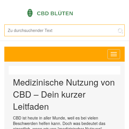
Navigati
umschal
Medizinische Nutzung von
CBD – Dein kurzer
Leitfaden
CBD ist heute in aller Munde, weil es bei vielen
Beschwerden helfen kann. Doch was bedeutet das
eigentlich, wenn wir von "medizinischer Nutzung"