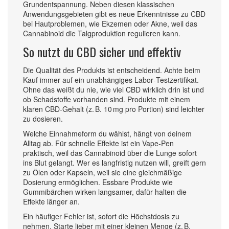
Grundentspannung. Neben diesen klassischen
Anwendungsgebieten gibt es neue Erkenntnisse zu CBD
bei Hautproblemen, wie Ekzemen oder Akne, weil das
Cannabinoid die Talgproduktion regulieren kann.
So nutzt du CBD sicher und effektiv
Die Qualität des Produkts ist entscheidend. Achte beim
Kauf immer auf ein unabhängiges Labor‑Testzertifikat.
Ohne das weißt du nie, wie viel CBD wirklich drin ist und
ob Schadstoffe vorhanden sind. Produkte mit einem
klaren CBD‑Gehalt (z. B. 10 mg pro Portion) sind leichter
zu dosieren.
Welche Einnahmeform du wählst, hängt von deinem
Alltag ab. Für schnelle Effekte ist ein Vape‑Pen
praktisch, weil das Cannabinoid über die Lunge sofort
ins Blut gelangt. Wer es langfristig nutzen will, greift gern
zu Ölen oder Kapseln, weil sie eine gleichmäßige
Dosierung ermöglichen. Essbare Produkte wie
Gummibärchen wirken langsamer, dafür halten die
Effekte länger an.
Ein häufiger Fehler ist, sofort die Höchstdosis zu
nehmen. Starte lieber mit einer kleinen Menge (z. B.