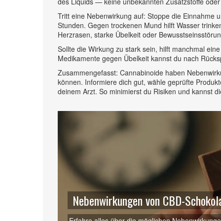
des Liquids — keine unbekannten Zusatzstoffe oder 
Tritt eine Nebenwirkung auf: Stoppe die Einnahme
Stunden. Gegen trockenen Mund hilft Wasser trinken;
Herzrasen, starke Übelkeit oder Bewusstseinsstörung
Sollte die Wirkung zu stark sein, hilft manchmal 
Medikamente gegen Übelkeit kannst du nach Rücksp
Zusammengefasst: Cannabinoide haben Nebenwirkungen
können. Informiere dich gut, wähle geprüfte Produkt
deinem Arzt. So minimierst du Risiken und kannst die
Nebenwirkungen von CBD-Schokola
Erfahre alles über die möglichen Nebenwirkung