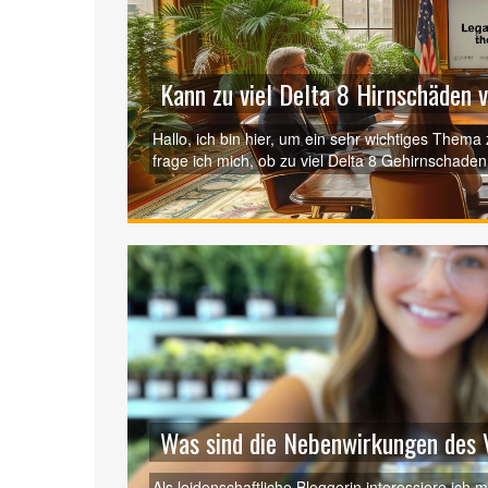
Kann zu viel Delta 8 Hirnschäden 
Hallo, ich bin hier, um ein sehr wichtiges Thema 
frage ich mich, ob zu viel Delta 8 Gehirnschad
werde ich diese Frage ausführlich untersuchen
Konsums auf unser Gehirn beleuchten. Ich hoffe, 
Entscheidungen über Ihren Konsum zu treffen.
Was sind die Nebenwirkungen des 
Als leidenschaftliche Bloggerin interessiere ich