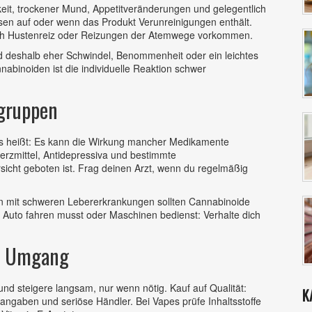
it, trockener Mund, Appetitveränderungen und gelegentlich
osen auf oder wenn das Produkt Verunreinigungen enthält.
h Hustenreiz oder Reizungen der Atemwege vorkommen.
deshalb eher Schwindel, Benommenheit oder ein leichtes
abinoiden ist die individuelle Reaktion schwer
gruppen
s heißt: Es kann die Wirkung mancher Medikamente
rzmittel, Antidepressiva und bestimmte
sicht geboten ist. Frag deinen Arzt, wenn du regelmäßig
n mit schweren Lebererkrankungen sollten Cannabinoide
 Auto fahren musst oder Maschinen bedienst: Verhalte dich
en Umgang
 und steigere langsam, nur wenn nötig. Kauf auf Qualität:
K
angaben und seriöse Händler. Bei Vapes prüfe Inhaltsstoffe