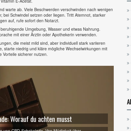
Vitamin E-Acetat.
 und warte ab. Viele Beschwerden verschwinden nach wenigen
 bei Schwindel setzen oder liegen. Tritt Atemnot, starker
en auf, rufe sofort den Notarzt.
eine beruhigende Umgebung, Wasser und etwas Nahrung.
rache mit einer Ärztin oder Apothekerin verwenden.
, die meist mild sind, aber individuell stark variieren
e, starte niedrig und kläre mögliche Wechselwirkungen mit
 Vorteile sicherer nutzen.
A
de: Worauf du achten musst
en von CBD-Schokolade. Von Müdigkeit über