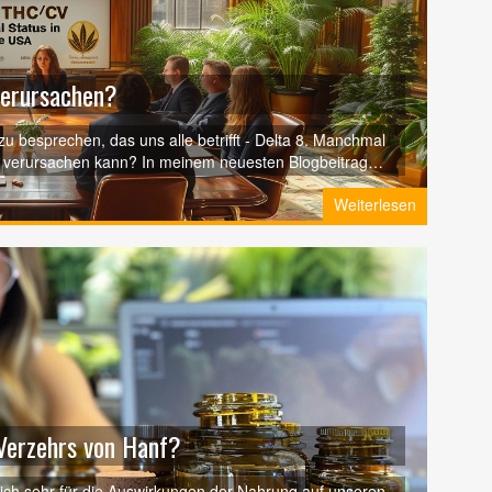
verursachen?
zu besprechen, das uns alle betrifft - Delta 8. Manchmal
en verursachen kann? In meinem neuesten Blogbeitrag
 und die möglichen Auswirkungen eines übermäßigen
Weiterlesen
dass dies Ihnen dabei helfen wird, fundierte
Verzehrs von Hanf?
 mich sehr für die Auswirkungen der Nahrung auf unseren