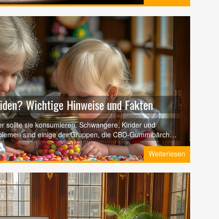
den? Wichtige Hinweise und Fakten
r sollte sie konsumieren. Schwangere, Kinder und
blemen sind einige der Gruppen, die CBD-Gummibärchen
 wer genau diese Produkte vermeiden sollte und warum.
Weiterlesen