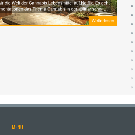
r die Welt der Cannabis Lebensmittel auf Netflix. Es geht
mentationen das Thema Cannabis in der kulinarischen
für Cannabis Esswaren und die kulturellen Einflüsse, die
Weiterlesen
e Netflix diesem einzigartigen Genre neuen Schwung
en.
MENÜ