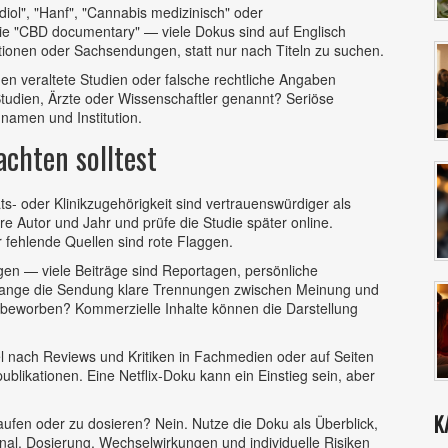
iol", "Hanf", "Cannabis medizinisch" oder
wie "CBD documentary" — viele Dokus sind auf Englisch
ationen oder Sachsendungen, statt nur nach Titeln zu suchen.
nen veraltete Studien oder falsche rechtliche Angaben
tudien, Ärzte oder Wissenschaftler genannt? Seriöse
amen und Institution.
chten solltest
ts‑ oder Klinikzugehörigkeit sind vertrauenswürdiger als
e Autor und Jahr und prüfe die Studie später online.
fehlende Quellen sind rote Flaggen.
gen — viele Beiträge sind Reportagen, persönliche
olange die Sendung klare Trennungen zwischen Meinung und
t beworben? Kommerzielle Inhalte können die Darstellung
l nach Reviews und Kritiken in Fachmedien oder auf Seiten
likationen. Eine Netflix‑Doku kann ein Einstieg sein, aber
K
kaufen oder zu dosieren? Nein. Nutze die Doku als Überblick,
al. Dosierung, Wechselwirkungen und individuelle Risiken