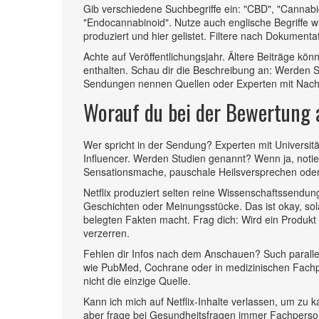
Gib verschiedene Suchbegriffe ein: "CBD", "Cannabid
"Endocannabinoid". Nutze auch englische Begriffe 
produziert und hier gelistet. Filtere nach Dokument
Achte auf Veröffentlichungsjahr. Ältere Beiträge kön
enthalten. Schau dir die Beschreibung an: Werden S
Sendungen nennen Quellen oder Experten mit Nachn
Worauf du bei der Bewertung a
Wer spricht in der Sendung? Experten mit Universitä
Influencer. Werden Studien genannt? Wenn ja, notier
Sensationsmache, pauschale Heilsversprechen oder 
Netflix produziert selten reine Wissenschaftssendun
Geschichten oder Meinungsstücke. Das ist okay, s
belegten Fakten macht. Frag dich: Wird ein Produk
verzerren.
Fehlen dir Infos nach dem Anschauen? Such paralle
wie PubMed, Cochrane oder in medizinischen Fachpub
nicht die einzige Quelle.
Kann ich mich auf Netflix‑Inhalte verlassen, um zu 
aber frage bei Gesundheitsfragen immer Fachperson