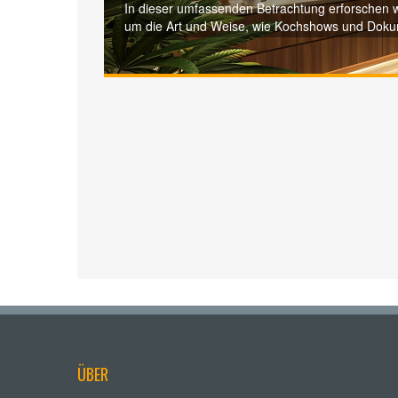
In dieser umfassenden Betrachtung erforschen wi
um die Art und Weise, wie Kochshows und Doku
Welt behandeln, interessante Rezepte und Tipps 
diese Entwicklung begleiten. Entdecken Sie, wi
verliehen hat und was Zuschauer erwarten könn
ÜBER