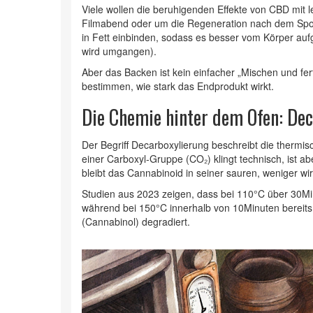
Viele wollen die beruhigenden Effekte von CBD mit 
Filmabend oder um die Regeneration nach dem Spor
in Fett einbinden, sodass es besser vom Körper a
wird umgangen).
Aber das Backen ist kein einfacher „Mischen und fer
bestimmen, wie stark das Endprodukt wirkt.
Die Chemie hinter dem Ofen: De
Der Begriff
Decarboxylierung
beschreibt die thermi
einer Carboxyl‑Gruppe (CO₂)
klingt technisch, ist 
bleibt das Cannabinoid in seiner sauren, weniger w
Studien aus 2023 zeigen, dass bei 110°C über 30
während bei 150°C innerhalb von 10Minuten bereits
(Cannabinol) degradiert.