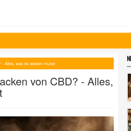
N
- Alles, was du wissen musst
acken von CBD? - Alles,
t