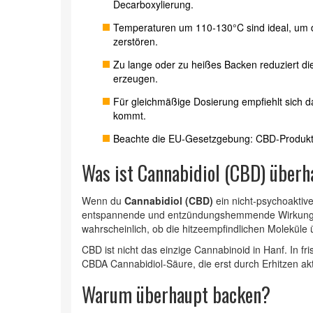
Decarboxylierung.
Temperaturen um 110‑130°C sind ideal, um d
zerstören.
Zu lange oder zu heißes Backen reduziert
erzeugen.
Für gleichmäßige Dosierung empfiehlt sich da
kommt.
Beachte die EU‑Gesetzgebung: CBD-Produkt
Was ist Cannabidiol (CBD) über
Wenn du
Cannabidiol (CBD)
ein nicht‑psychoaktiv
entspannende und entzündungshemmende Wirkung 
wahrscheinlich, ob die hitzeempfindlichen Moleküle 
CBD ist nicht das einzige Cannabinoid in Hanf. In fr
CBDA
Cannabidiol‑Säure, die erst durch Erhitzen akt
Warum überhaupt backen?