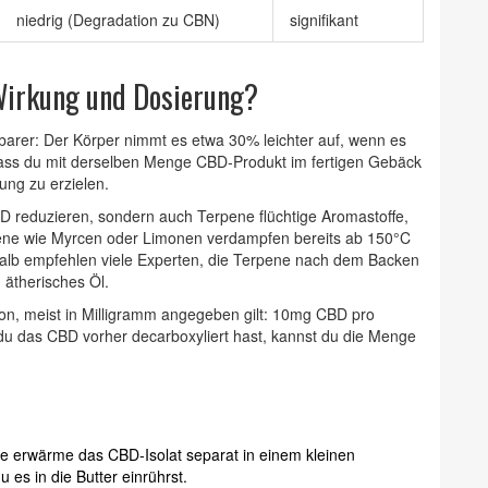
niedrig (Degradation zu CBN)
signifikant
 Wirkung und Dosierung?
barer: Der Körper nimmt es etwa 30% leichter auf, wenn es
dass du mit derselben Menge CBD‑Produkt im fertigen Gebäck
ng zu erzielen.
CBD reduzieren, sondern auch
Terpene
flüchtige Aromastoffe,
ene wie Myrcen oder Limonen verdampfen bereits ab 150°C
shalb empfehlen viele Experten, die Terpene nach dem Backen
 ätherisches Öl.
on, meist in Milligramm angegeben
gilt: 10mg CBD pro
 du das CBD vorher decarboxyliert hast, kannst du die Menge
e erwärme das CBD‑Isolat separat in einem kleinen
 es in die Butter einrührst.