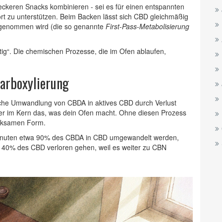
leckeren Snacks kombinieren - sei es für einen entspannten
t zu unterstützen. Beim Backen lässt sich CBD gleichmäßig
ufgenommen wird (die so genannte
First‑Pass‑Metabolisierung
tig“. Die chemischen Prozesse, die im Ofen ablaufen,
carboxylierung
sche Umwandlung von CBDA in aktives CBD durch Verlust
aber im Kern das, was dein Ofen macht. Ohne diesen Prozess
irksamen Form.
Minuten etwa 90% des CBDA in CBD umgewandelt werden,
 40% des CBD verloren gehen, weil es weiter zu CBN