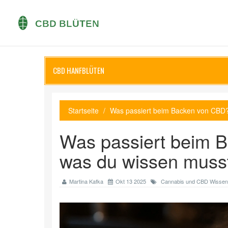
CBD HANFBLÜTEN
Startseite
Was passiert beim Backen von CBD? 
Was passiert beim B
was du wissen muss
Martina Kafka
Okt 13 2025
Cannabis und CBD Wissen