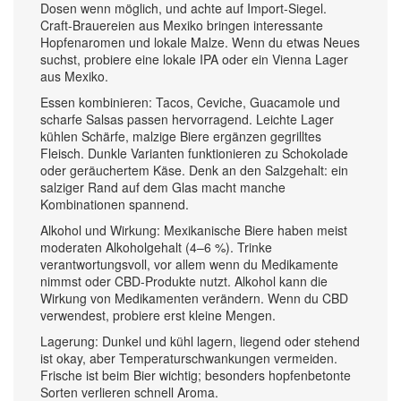
Dosen wenn möglich, und achte auf Import-Siegel.
Craft-Brauereien aus Mexiko bringen interessante
Hopfenaromen und lokale Malze. Wenn du etwas Neues
suchst, probiere eine lokale IPA oder ein Vienna Lager
aus Mexiko.
Essen kombinieren: Tacos, Ceviche, Guacamole und
scharfe Salsas passen hervorragend. Leichte Lager
kühlen Schärfe, malzige Biere ergänzen gegrilltes
Fleisch. Dunkle Varianten funktionieren zu Schokolade
oder geräuchertem Käse. Denk an den Salzgehalt: ein
salziger Rand auf dem Glas macht manche
Kombinationen spannend.
Alkohol und Wirkung: Mexikanische Biere haben meist
moderaten Alkoholgehalt (4–6 %). Trinke
verantwortungsvoll, vor allem wenn du Medikamente
nimmst oder CBD-Produkte nutzt. Alkohol kann die
Wirkung von Medikamenten verändern. Wenn du CBD
verwendest, probiere erst kleine Mengen.
Lagerung: Dunkel und kühl lagern, liegend oder stehend
ist okay, aber Temperaturschwankungen vermeiden.
Frische ist beim Bier wichtig; besonders hopfenbetonte
Sorten verlieren schnell Aroma.