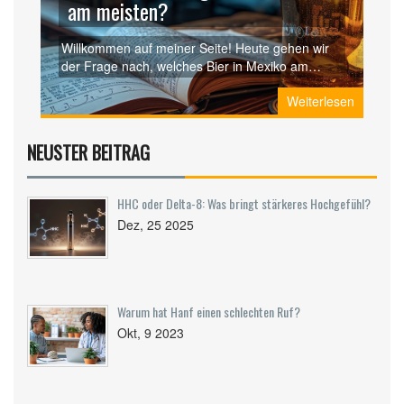
am meisten?
Willkommen auf meiner Seite! Heute gehen wir
der Frage nach, welches Bier in Mexiko am
meisten bevorzugt wird. In diesem Artikel werden
Weiterlesen
wir einen Blick auf die bekanntesten
mexikanischen Biermarken und die Biersorten
werfen, die in Mexiko getrunken werden.
NEUSTER BEITRAG
Begleiten Sie mich auf dieser interessanten
Reise durch die Welt des mexikanischen Bieres.
Machen Sie es sich gemütlich und genießen Sie
HHC oder Delta-8: Was bringt stärkeres Hochgefühl?
den Artikel, ich bin sicher, es wird Ihnen gefallen.
Dez, 25 2025
Warum hat Hanf einen schlechten Ruf?
Okt, 9 2023