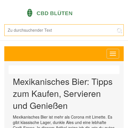
Navigati
umschal
Mexikanisches Bier: Tipps
zum Kaufen, Servieren
und Genießen
Mexikanisches Bier ist mehr als Corona mit Limette. Es
gibt klassische Lager, dunkle Ales und eine lebhafte
Craft-Szene. In diesem Artikel zeige ich dir, wie du gutes