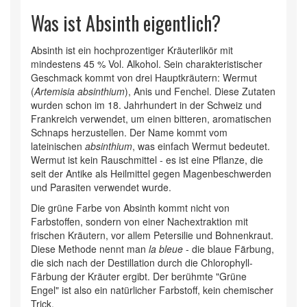
Was ist Absinth eigentlich?
Absinth ist ein hochprozentiger Kräuterlikör mit
mindestens 45 % Vol. Alkohol. Sein charakteristischer
Geschmack kommt von drei Hauptkräutern: Wermut
(
Artemisia absinthium
), Anis und Fenchel. Diese Zutaten
wurden schon im 18. Jahrhundert in der Schweiz und
Frankreich verwendet, um einen bitteren, aromatischen
Schnaps herzustellen. Der Name kommt vom
lateinischen
absinthium
, was einfach Wermut bedeutet.
Wermut ist kein Rauschmittel - es ist eine Pflanze, die
seit der Antike als Heilmittel gegen Magenbeschwerden
und Parasiten verwendet wurde.
Die grüne Farbe von Absinth kommt nicht von
Farbstoffen, sondern von einer Nachextraktion mit
frischen Kräutern, vor allem Petersilie und Bohnenkraut.
Diese Methode nennt man
la bleue
- die blaue Färbung,
die sich nach der Destillation durch die Chlorophyll-
Färbung der Kräuter ergibt. Der berühmte "Grüne
Engel" ist also ein natürlicher Farbstoff, kein chemischer
Trick.