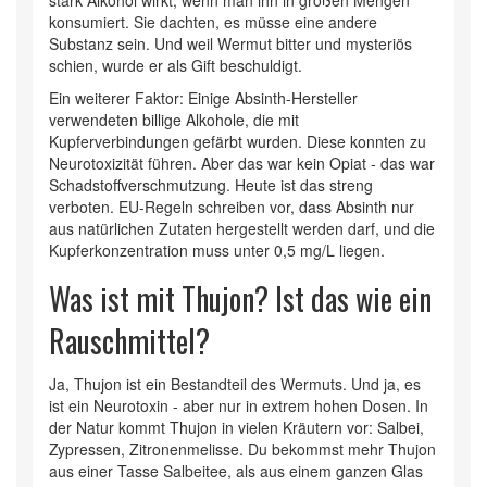
stark Alkohol wirkt, wenn man ihn in großen Mengen
konsumiert. Sie dachten, es müsse eine andere
Substanz sein. Und weil Wermut bitter und mysteriös
schien, wurde er als Gift beschuldigt.
Ein weiterer Faktor: Einige Absinth-Hersteller
verwendeten billige Alkohole, die mit
Kupferverbindungen gefärbt wurden. Diese konnten zu
Neurotoxizität führen. Aber das war kein Opiat - das war
Schadstoffverschmutzung. Heute ist das streng
verboten. EU-Regeln schreiben vor, dass Absinth nur
aus natürlichen Zutaten hergestellt werden darf, und die
Kupferkonzentration muss unter 0,5 mg/L liegen.
Was ist mit Thujon? Ist das wie ein
Rauschmittel?
Ja, Thujon ist ein Bestandteil des Wermuts. Und ja, es
ist ein Neurotoxin - aber nur in extrem hohen Dosen. In
der Natur kommt Thujon in vielen Kräutern vor: Salbei,
Zypressen, Zitronenmelisse. Du bekommst mehr Thujon
aus einer Tasse Salbeitee, als aus einem ganzen Glas