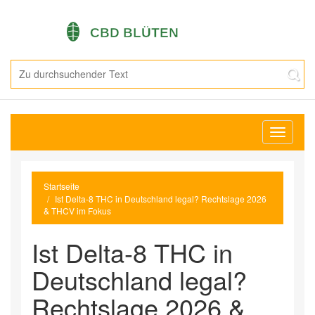
Navigati
umschal
Startseite
Ist Delta-8 THC in Deutschland legal? Rechtslage 2026
& THCV im Fokus
Ist Delta-8 THC in
Deutschland legal?
Rechtslage 2026 &