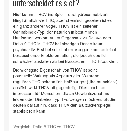
unterscheidet es sich?
Hier kommt
THCV
ins Spiel. Tetrahydrocannabivarin
klingt ähnlich wie THC, aber chemisch gesehen ist es
ein ganz anderer Vogel. THCV ist ein seltener
Cannabinoid-Typ, der natürlich in bestimmten
Hanfsorten vorkommt. Im Gegensatz zu Delta-8 oder
Delta-9 THC ist THCV bei niedrigen Dosen kaum
psychoaktiv. Erst bei sehr hohen Mengen kann es leicht
berauschende Effekte entfalten, die jedoch deutlich
schwächer ausfallen als bei klassischen THC-Produkten.
Die wichtigste Eigenschaft von THCV ist seine
potentielle Wirkung als Appetitzügler. Während
reguläres THC bekanntlich Heißhunger („the munchies“)
auslöst, wirkt THCV oft gegenteilig. Dies macht es
interessant für Menschen, die an Gewichtszunahme
leiden oder Diabetes Typ II vorbeugen möchten. Studien
deuten darauf hin, dass THCV den Blutzuckerspiegel
stabilisieren kann.
Vergleich: Delta-8 THC vs. THCV