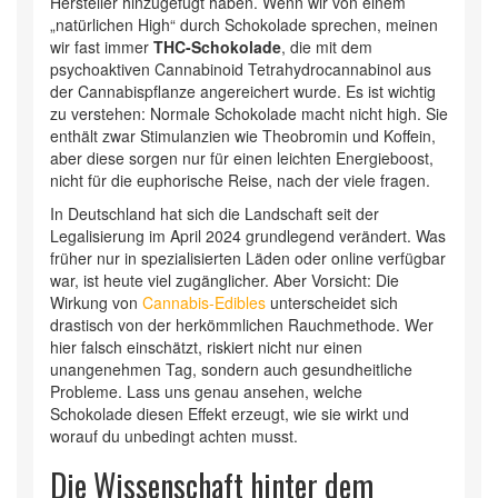
Hersteller hinzugefügt haben. Wenn wir von einem
„natürlichen High“ durch Schokolade sprechen, meinen
wir fast immer
THC-Schokolade
, die mit
dem
psychoaktiven Cannabinoid Tetrahydrocannabinol aus
der Cannabispflanze angereichert wurde
.
Es ist wichtig
zu verstehen: Normale Schokolade macht nicht high. Sie
enthält zwar Stimulanzien wie Theobromin und Koffein,
aber diese sorgen nur für einen leichten Energieboost,
nicht für die euphorische Reise, nach der viele fragen.
In Deutschland hat sich die Landschaft seit der
Legalisierung im April 2024 grundlegend verändert. Was
früher nur in spezialisierten Läden oder online verfügbar
war, ist heute viel zugänglicher. Aber Vorsicht: Die
Wirkung von
Cannabis-Edibles
unterscheidet sich
drastisch von der herkömmlichen Rauchmethode. Wer
hier falsch einschätzt, riskiert nicht nur einen
unangenehmen Tag, sondern auch gesundheitliche
Probleme. Lass uns genau ansehen, welche
Schokolade diesen Effekt erzeugt, wie sie wirkt und
worauf du unbedingt achten musst.
Die Wissenschaft hinter dem