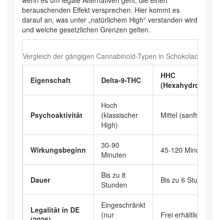
wenn es um legale Alternativen geht, die einen
berauschenden Effekt versprechen. Hier kommt es
darauf an, was unter „natürlichem High“ verstanden wird
und welche gesetzlichen Grenzen gelten.
Vergleich der gängigen Cannabinoid-Typen in Schokolade
HHC
Eigenschaft
Delta-9-THC
(Hexahydrocanna
Hoch
Psychoaktivität
(klassischer
Mittel (sanfter High
High)
30-90
Wirkungsbeginn
45-120 Minuten
Minuten
Bis zu 8
Dauer
Bis zu 6 Stunden
Stunden
Eingeschränkt
Legalität in DE
(nur
Frei erhältlich
(2026)