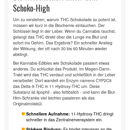
Schoko-High
Um zu verstehen, warum THC-Schokolade so potent ist,
müssen wir kurz in die Biochemie eintauchen. Der
Schlüssel liegt in der Leber. Wenn du Cannabis rauchst,
gelangt das THC direkt über die Lunge ins Blut und
sofort ins Gehirn. Das Ergebnis? Ein schneller Anstieg
der Wirkung, der oft nach 30 bis 60 Minuten wieder
abklingt.
Bei
Kannabis-Edibles
wie Schokolade passiert etwas
anderes. Du schluckst das Produkt. Im Magen-Darm-
Trakt wird das THC verdaut und schließlich in der Leber
verarbeitet. Dort wandelt ein Enzym namens CYP2C9
das Delta-9-THC in
11-Hydroxy-THC
um. Diese
Substanz ist lipophil - also fettlöslich - und kann die Blut-
Hirn-Schranke viel leichter passieren als das
Originalmolekül.
Schnellere Aufnahme:
11-Hydroxy-THC dringt
schneller in das Zentralnervensystem ein.
Stärkere Bindung:
Es bindet intensiver an die