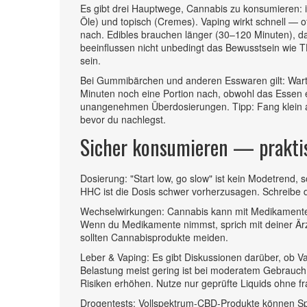
Es gibt drei Hauptwege, Cannabis zu konsumieren: 
Öle) und topisch (Cremes). Vaping wirkt schnell — o
nach. Edibles brauchen länger (30–120 Minuten), da
beeinflussen nicht unbedingt das Bewusstsein wie
sein.
Bei Gummibärchen und anderen Esswaren gilt: Wart
Minuten noch eine Portion nach, obwohl das Essen e
unangenehmen Überdosierungen. Tipp: Fang klein a
bevor du nachlegst.
Sicher konsumieren — prakti
Dosierung: "Start low, go slow" ist kein Modetrend,
HHC ist die Dosis schwer vorherzusagen. Schreibe di
Wechselwirkungen: Cannabis kann mit Medikamente
Wenn du Medikamente nimmst, sprich mit deiner Ärz
sollten Cannabisprodukte meiden.
Leber & Vaping: Es gibt Diskussionen darüber, ob Va
Belastung meist gering ist bei moderatem Gebrauch
Risiken erhöhen. Nutze nur geprüfte Liquids ohne f
Drogentests: Vollspektrum-CBD-Produkte können Sp