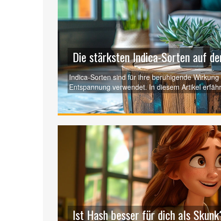
Die stärksten Indica-Sorten auf de
Indica-Sorten sind für ihre beruhigende Wirkun
Entspannung verwendet. In diesem Artikel erfähr
welche Merkmale sie auszeichnen und welche Vorte
populärsten Sorten und geben Tipps, wie du die r
Ist Hash besser für dich als Skunk