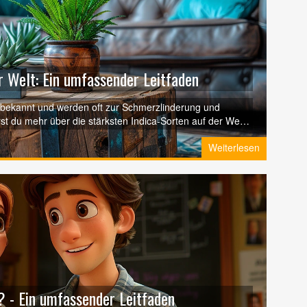
r Welt: Ein umfassender Leitfaden
g bekannt und werden oft zur Schmerzlinderung und
st du mehr über die stärksten Indica-Sorten auf der Welt,
ile sie bieten. Wir werfen einen Blick auf einige der
Weiterlesen
ichtige Indica für deine Bedürfnisse auswählst.
? - Ein umfassender Leitfaden