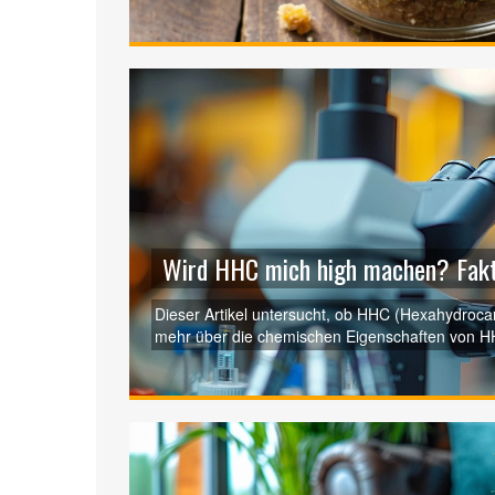
beliebten Cannabis-Konzentrate. Er richtet sich
Cannabis-Produkten erfahren möchten.
Wird HHC mich high machen? Fakt
Dieser Artikel untersucht, ob HHC (Hexahydroca
mehr über die chemischen Eigenschaften von HH
Nutzung. Der Artikel beleuchtet auch den Unte
Cannabisprodukten.