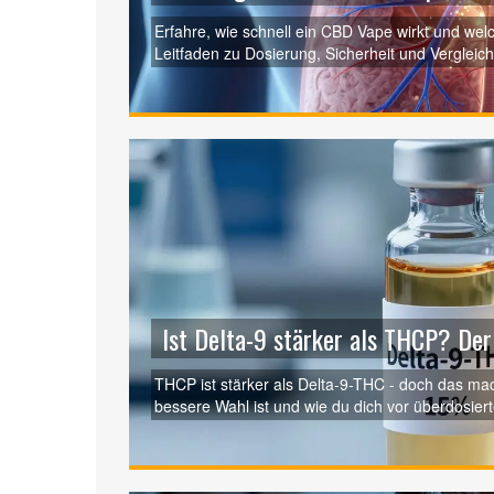
Erfahre, wie schnell ein CBD Vape wirkt und welch
Leitfaden zu Dosierung, Sicherheit und Verglei
Ist Delta-9 stärker als THCP? Der
THCP ist stärker als Delta-9-THC - doch das mac
bessere Wahl ist und wie du dich vor überdosier