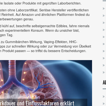
e Isolate oder Produkte mit geprüften Laborberichten.
oten ohne Laborzertifikat. Seriöse Hersteller veröffentlichen
 Reinheit. Auf Amazon und ähnlichen Plattformen findest du
lerbewertungen genau.
d kühl auf, beschrifte selbstgemachte Edibles, fahre niemals
nach experimentellem Konsum. Wenn du unsicher bist,
igen Tag.
ikel zu Gummibärchen-Wirkung, Vaping-Effekten, HHC-
ipps zur schnellen Wirkung oder zur Vermeidung von Übelkeit
nem Produkt passen — so triffst du bessere Entscheidungen.
A
kdauer und Einflussfaktoren erklärt