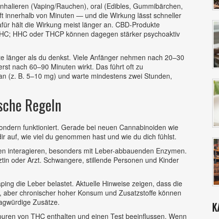
inhalieren (Vaping/Rauchen), oral (Edibles, Gummibärchen,
ft innerhalb von Minuten — und die Wirkung lässt schneller
für hält die Wirkung meist länger an. CBD-Produkte
 THC; HHC oder THCP können dagegen stärker psychoaktiv
e länger als du denkst. Viele Anfänger nehmen nach 20–30
rst nach 60–90 Minuten wirkt. Das führt oft zu
n (z. B. 5–10 mg) und warte mindestens zwei Stunden,
sche Regeln
 sondern funktioniert. Gerade bei neuen Cannabinoiden wie
r auf, wie viel du genommen hast und wie du dich fühlst.
n interagieren, besonders mit Leber-abbauenden Enzymen.
tin oder Arzt. Schwangere, stillende Personen und Kinder
ping die Leber belastet. Aktuelle Hinweise zeigen, dass die
, aber chronischer hoher Konsum und Zusatzstoffe können
ragwürdige Zusätze.
K
uren von THC enthalten und einen Test beeinflussen. Wenn