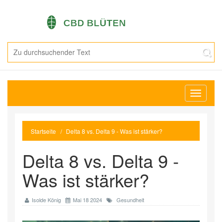
Navigati
umschal
Startseite
Delta 8 vs. Delta 9 - Was ist stärker?
Delta 8 vs. Delta 9 -
Was ist stärker?
Isolde König
Mai 18 2024
Gesundheit